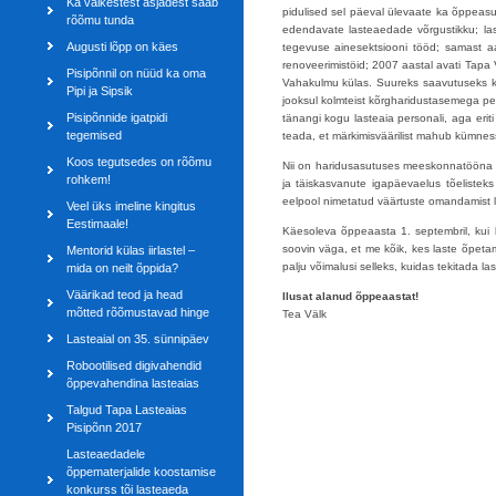
Ka väikestest asjadest saab
pidulised sel päeval ülevaate ka õppeasu
rõõmu tunda
edendavate lasteaedade võrgustikku; last
Augusti lõpp on käes
tegevuse ainesektsiooni tööd; samast aa
renoveerimistöid; 2007 aastal avati Tapa 
Pisipõnnil on nüüd ka oma
Vahakulmu külas. Suureks saavutuseks k
Pipi ja Sipsik
jooksul kolmteist kõrgharidustasemega p
Pisipõnnide igatpidi
tänangi kogu lasteaia personali, aga er
tegemised
teada, et märkimisväärilist mahub kümnes
Koos tegutsedes on rõõmu
Nii on haridusasutuses meeskonnatööna vä
rohkem!
ja täiskasvanute igapäevaelus tõelisteks 
eelpool nimetatud väärtuste omandamist lo
Veel üks imeline kingitus
Eestimaale!
Käesoleva õppeaasta 1. septembril, kui
soovin väga, et me kõik, kes laste õpeta
Mentorid külas iirlastel –
palju võimalusi selleks, kuidas tekitada 
mida on neilt õppida?
Väärikad teod ja head
Ilusat alanud õppeaastat!
mõtted rõõmustavad hinge
Tea Välk
Lasteaial on 35. sünnipäev
Robootilised digivahendid
õppevahendina lasteaias
Talgud Tapa Lasteaias
Pisipõnn 2017
Lasteaedadele
õppematerjalide koostamise
konkurss tõi lasteaeda