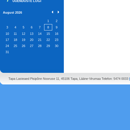
UUENDUSTE LOGI
August 2026
1
2
3
4
5
6
7
8
9
10
11
12
13
14
15
16
17
18
19
20
21
22
23
24
25
26
27
28
29
30
31
Tapa Lasteaed Pisipõnn Nooruse 11, 45106 Tapa, Lääne-Virumaa Telefon: 5474 0033