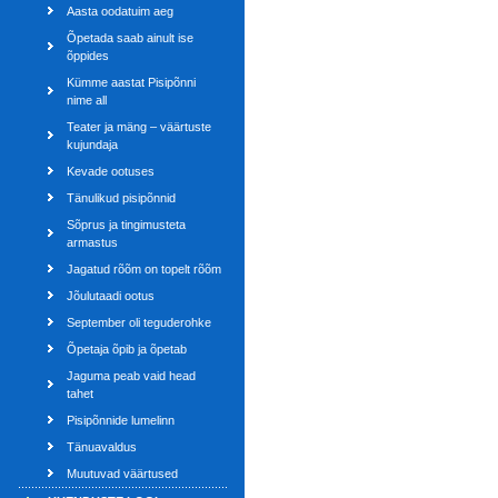
Aasta oodatuim aeg
Õpetada saab ainult ise
õppides
Kümme aastat Pisipõnni
nime all
Teater ja mäng – väärtuste
kujundaja
Kevade ootuses
Tänulikud pisipõnnid
Sõprus ja tingimusteta
armastus
Jagatud rõõm on topelt rõõm
Jõulutaadi ootus
September oli teguderohke
Õpetaja õpib ja õpetab
Jaguma peab vaid head
tahet
Pisipõnnide lumelinn
Tänuavaldus
Muutuvad väärtused