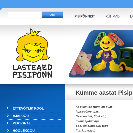
PISIPÕNNIST
RÜHMAD
L
Kümme aastat Pisipõ
Kasvamise ruum on avar
ETTEVÕTLIK KOOL
lapsepõlve ajas.
AJALUGU
Seal on lilli, liblikaid,
muinasjutumaja.
PERSONAL
Seal on silmapiiri taga
HOOLEKOGU
ilus lasteaed,