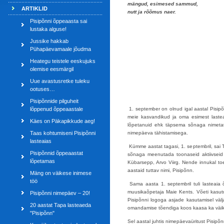
mängud, esimesed sammud,
ARTIKLID
nutt ja rõõmus naer.
Pisipõnni õppeaasta sai
lustaka alguse!
Jussike hakkab
Pühapäevamaale jõudma
Heategu teistele eeskujuks
olemise eesmärgil
Uue avastusretke tuleku
ootuses…
Pisipõnnide pilguheit
lõppenud õppeaastale
1. september on olnud igal aastal Pisipõ
meie kasvandikud ja oma esimest lastea
Käes on Päkapikkude aeg!
lõpetanuid ehk täpsema sõnaga nimetatu
Taas kohtumiseni Pisipõnni
nimepäeva tähistamisega.
lasteaias
Kümme aastat tagasi, 1. septembril, sai T
Pisipõnnid õppeaastat
sõnaga meenutada toonaseid aktiivseid l
lõpetamas
Kübarsepp, Arvo Viirg. Nende innukal toel
aastaid tuttav nimi, Pisipõnn.
Mäng on väikese inimese
töö
Sama aasta 1. septembril tuli lasteaia õ
muusikaõpetaja Maie Kents. Võeti kasutu
Pisipõnni nimepäev – 20!
Pisipõnni logoga asjade kasutamisel väl
20 aastat Tapa lasteaeda
omandamise tõendiga koos kaasa ka väike
"Pisipõnn"
Sel aastal juhtis nimepäevaüritust Pisipõ