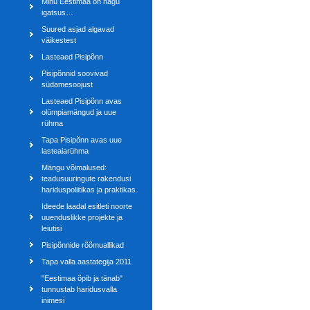
Minu Eestimaa on nagu
igatsus…
Suured asjad algavad
väikestest
Lasteaed Pisipõnn
Pisipõnnid soovivad
südamesoojust
Lasteaed Pisipõnn avas
olümpiamängud ja uue
rühma
Tapa Pisipõnn avas uue
lasteaiarühma
Mängu võimalused:
teadusuuringute rakendusi
hariduspoliitikas ja praktikas.
Ideede laadal esitleti noorte
uuenduslikke projekte ja
leiutisi
Pisipõnnide rõõmuallikad
Tapa valla aastategija 2011
"Eestimaa õpib ja tänab"
tunnustab haridusvalla
inimesi