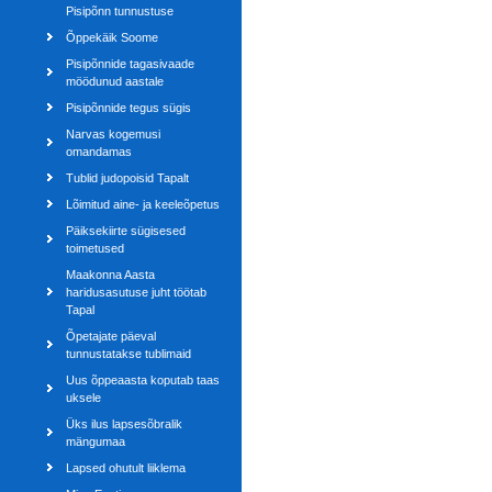
Pisipõnn tunnustuse
Õppekäik Soome
Pisipõnnide tagasivaade
möödunud aastale
Pisipõnnide tegus sügis
Narvas kogemusi
omandamas
Tublid judopoisid Tapalt
Lõimitud aine- ja keeleõpetus
Päiksekiirte sügisesed
toimetused
Maakonna Aasta
haridusasutuse juht töötab
Tapal
Õpetajate päeval
tunnustatakse tublimaid
Uus õppeaasta koputab taas
uksele
Üks ilus lapsesõbralik
mängumaa
Lapsed ohutult liiklema