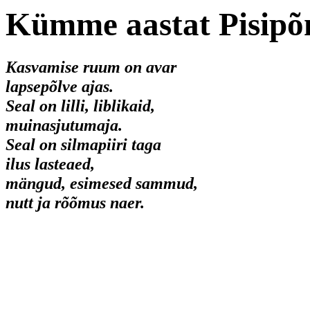
Kümme aastat Pisipõn
Kasvamise ruum on avar
lapsepõlve ajas.
Seal on lilli, liblikaid,
muinasjutumaja.
Seal on silmapiiri taga
ilus lasteaed,
mängud, esimesed sammud,
nutt ja rõõmus naer.