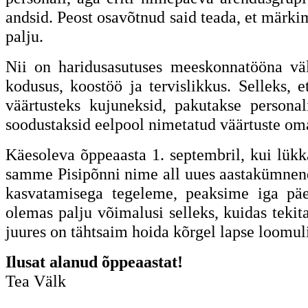
andsid. Peost osavõtnud said teada, et märk
palju.
Nii on haridusasutuses meeskonnatööna väl
kodusus, koostöö ja tervislikkus. Selleks, e
väärtusteks kujuneksid, pakutakse personali
soodustaksid eelpool nimetatud väärtuste om
Käesoleva õppeaasta 1. septembril, kui lükk
samme Pisipõnni nime all uues aastakümnendi
kasvatamisega tegeleme, peaksime iga päe
olemas palju võimalusi selleks, kuidas teki
juures on tähtsaim hoida kõrgel lapse loomu
Ilusat alanud õppeaastat!
Tea Välk