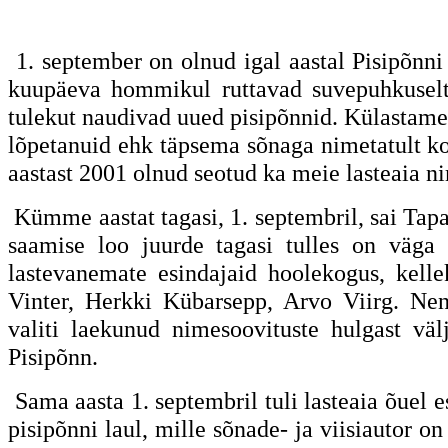
1. september on olnud igal aastal Pisipõnni 
kuupäeva hommikul ruttavad suvepuhkuselt
tulekut naudivad uued pisipõnnid. Külastame 
lõpetanuid ehk täpsema sõnaga nimetatult ko
aastast 2001 olnud seotud ka meie lasteaia n
Kümme aastat tagasi, 1. septembril, sai Tapa
saamise loo juurde tagasi tulles on väga 
lastevanemate esindajaid hoolekogus, kell
Vinter, Herkki Kübarsepp, Arvo Viirg. Nen
valiti laekunud nimesoovituste hulgast väl
Pisipõnn.
Sama aasta 1. septembril tuli lasteaia õuel e
pisipõnni laul, mille sõnade- ja viisiautor 