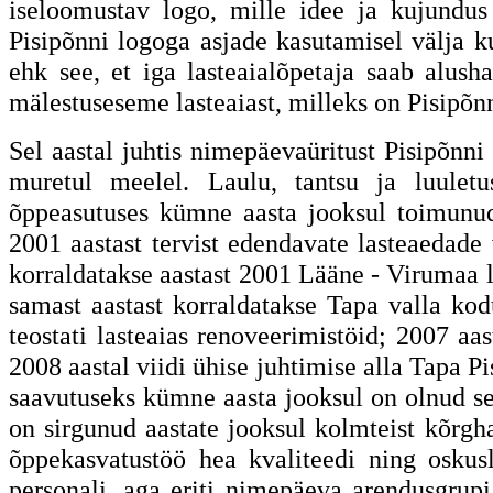
iseloomustav logo, mille idee ja kujundus
Pisipõnni logoga asjade kasutamisel välja 
ehk see, et iga lasteaialõpetaja saab alu
mälestuseseme lasteaiast, milleks on Pisipõn
Sel aastal juhtis nimepäevaüritust Pisipõnn
muretul meelel. Laulu, tantsu ja luuletu
õppeasutuses kümne aasta jooksul toimunud
2001 aastast tervist edendavate lasteaedade 
korraldatakse aastast 2001 Lääne - Virumaa l
samast aastast korraldatakse Tapa valla kod
teostati lasteaias renoveerimistöid; 2007 a
2008 aastal viidi ühise juhtimise alla Tapa P
saavutuseks kümne aasta jooksul on olnud se
on sirgunud aastate jooksul kolmteist kõr
õppekasvatustöö hea kvaliteedi ning oskus
personali, aga eriti nimepäeva arendusgru