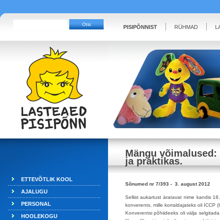
PISIPÕNNIST
RÜHMAD
L
Mängu võimalused: t
ja praktikas.
ETTEVÕTLIK KOOL
Sõnumed nr 7/393 - 3. august 2012
AJALUGU
Sellist aukartust äratavat nime kandis 1
PERSONAL
konverents, mille korraldajateks oli ICCP (
Konverentsi põhiideeks oli välja selgitad
HOOLEKOGU