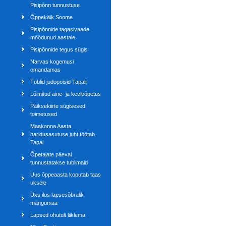
Pisipõnn tunnustuse
Õppekäik Soome
Pisipõnnide tagasivaade
möödunud aastale
Pisipõnnide tegus sügis
Narvas kogemusi
omandamas
Tublid judopoisid Tapalt
Lõimitud aine- ja keeleõpetus
Päiksekiirte sügisesed
toimetused
Maakonna Aasta
haridusasutuse juht töötab
Tapal
Õpetajate päeval
tunnustatakse tublimaid
Uus õppeaasta koputab taas
uksele
Üks ilus lapsesõbralik
mängumaa
Lapsed ohutult liiklema