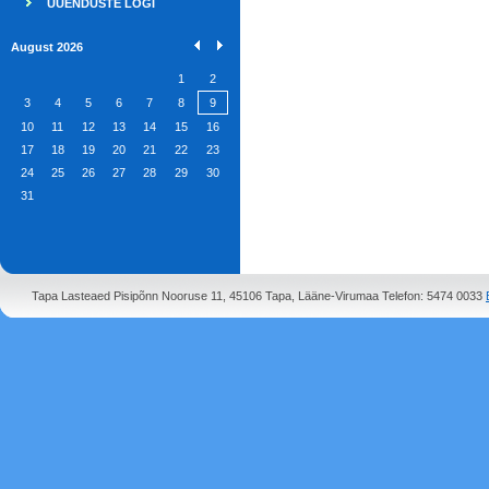
UUENDUSTE LOGI
August 2026
1
2
3
4
5
6
7
8
9
10
11
12
13
14
15
16
17
18
19
20
21
22
23
24
25
26
27
28
29
30
31
Tapa Lasteaed Pisipõnn Nooruse 11, 45106 Tapa, Lääne-Virumaa Telefon: 5474 0033