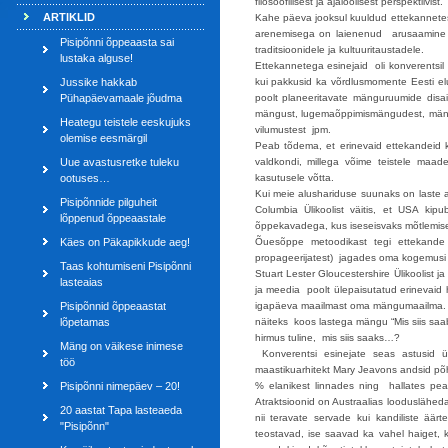
filosoofilisest ja ajaloolisest perspektiivist.
ARTIKLID
Kahe päeva jooksul kuuldud ettekannetest
arenemisega on laienenud arusaamine 
Pisipõnni õppeaasta sai
traditsioonidele ja kultuuritaustadele.
lustaka alguse!
Ettekannetega esinejaid oli konverentsil 
Jussike hakkab
kui pakkusid ka võrdlusmomente Eesti elu
Pühapäevamaale jõudma
poolt planeeritavate mänguruumide dis
mängust, lugemaõppimismängudest, mäng
Heategu teistele eeskujuks
vilumustest jpm.
olemise eesmärgil
Peab tõdema, et erinevaid ettekandeid 
Uue avastusretke tuleku
valdkondi, millega võime teistele maad
ootuses…
kasutusele võtta.
Kui meie alushariduse suunaks on laste 
Pisipõnnide pilguheit
Columbia Ülikoolist väitis, et USA kip
lõppenud õppeaastale
õppekavadega, kus iseseisvaks mõtlemise
Käes on Päkapikkude aeg!
Õuesõppe metoodikast tegi ettekande T
propageerijatest) jagades oma kogemusi ja
Taas kohtumiseni Pisipõnni
Stuart Lester Gloucestershire Ülikoolist 
lasteaias
ja meedia poolt ülepaisutatud erinevaid h
Pisipõnnid õppeaastat
igapäeva maailmast oma mängumaailma. St
lõpetamas
näiteks koos lastega mängu “Mis siis saab
hirmus tuline, mis siis saaks…?
Mäng on väikese inimese
Konverentsi esinejate seas astusid ül
töö
maastikuarhitekt Mary Jeavons andsid põh
Pisipõnni nimepäev – 20!
% elanikest linnades ning hallates pea
Atraktsioonid on Austraalias loodusläheda
20 aastat Tapa lasteaeda
nii teravate servade kui kandiliste ää
"Pisipõnn"
teostavad, ise saavad ka vahel haiget, 