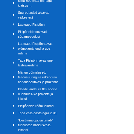
Minu Eestimaa on nagu
igatsus…
Suured asjad algavad
väikestest
Lasteaed Pisipõnn
Pisipõnnid soovivad
südamesoojust
Lasteaed Pisipõnn avas
olümpiamängud ja uue
rühma
Tapa Pisipõnn avas uue
lasteaiarühma
Mängu võimalused:
teadusuuringute rakendusi
hariduspoliitikas ja praktikas.
Ideede laadal esitleti noorte
uuenduslikke projekte ja
leiutisi
Pisipõnnide rõõmuallikad
Tapa valla aastategija 2011
"Eestimaa õpib ja tänab"
tunnustab haridusvalla
inimesi