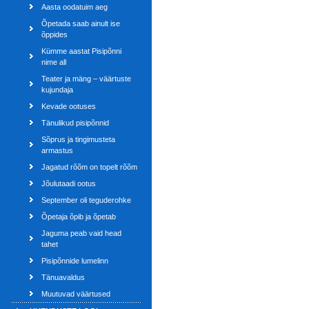
Aasta oodatuim aeg
Õpetada saab ainult ise
õppides
Kümme aastat Pisipõnni
nime all
Teater ja mäng – väärtuste
kujundaja
Kevade ootuses
Tänulikud pisipõnnid
Sõprus ja tingimusteta
armastus
Jagatud rõõm on topelt rõõm
Jõulutaadi ootus
September oli teguderohke
Õpetaja õpib ja õpetab
Jaguma peab vaid head
tahet
Pisipõnnide lumelinn
Tänuavaldus
Muutuvad väärtused