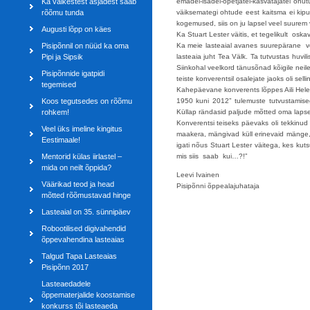
Ka väikestest asjadest saab
emadel-isadel-õpetjatel-kasvatajatel ohu
rõõmu tunda
väiksemategi ohtude eest kaitsma ei kipu
kogemused, siis on ju lapsel veel suurem
Augusti lõpp on käes
Ka Stuart Lester väitis, et tegelikult osk
Pisipõnnil on nüüd ka oma
Ka meie lasteaial avanes suurepärane võ
Pipi ja Sipsik
lasteaia juht Tea Välk. Ta tutvustas huv
Siinkohal veelkord tänusõnad kõigile neile,
Pisipõnnide igatpidi
teiste konverentsil osalejate jaoks oli sel
tegemised
Kahepäevane konverents lõppes Aili Helen
Koos tegutsedes on rõõmu
1950 kuni 2012” tulemuste tutvustamiseg
rohkem!
Küllap rändasid paljude mõtted oma lap
Konverentsi teiseks päevaks oli tekkinud 
Veel üks imeline kingitus
maakera, mängivad küll erinevaid mänge,
Eestimaale!
igati nõus Stuart Lester väitega, kes kut
Mentorid külas iirlastel –
mis siis saab kui…?!”
mida on neilt õppida?
Leevi Ivainen
Väärikad teod ja head
Pisipõnni õppealajuhataja
mõtted rõõmustavad hinge
Lasteaial on 35. sünnipäev
Robootilised digivahendid
õppevahendina lasteaias
Talgud Tapa Lasteaias
Pisipõnn 2017
Lasteaedadele
õppematerjalide koostamise
konkurss tõi lasteaeda