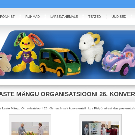
IPÕNNIST
RÜHMAD
LAPSEVANEMALE
TEATED
UUDISED
ASTE MÄNGU ORGANISATSIOONI 26. KONVE
te Laste Mängu Organisatsiooni 26. ülemaailmselt konverentsilt, kus Pisipõnni esindas posterette