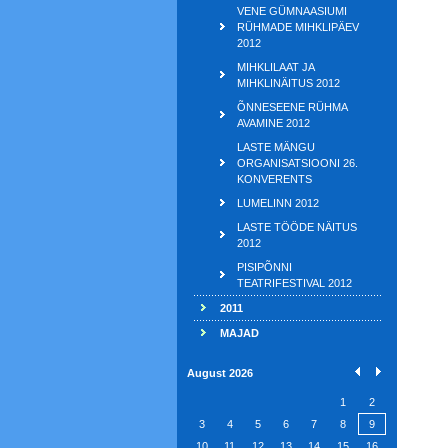
VENE GÜMNAASIUMI
RÜHMADE MIHKLIPÄEV
2012
MIHKLILAAT JA
MIHKLINÄITUS 2012
ÕNNESEENE RÜHMA
AVAMINE 2012
LASTE MÄNGU
ORGANISATSIOONI 26.
KONVERENTS
LUMELINN 2012
LASTE TÖÖDE NÄITUS
2012
PISIPÕNNI
TEATRIFESTIVAL 2012
2011
MAJAD
August 2026
1
2
3
4
5
6
7
8
9
10
11
12
13
14
15
16