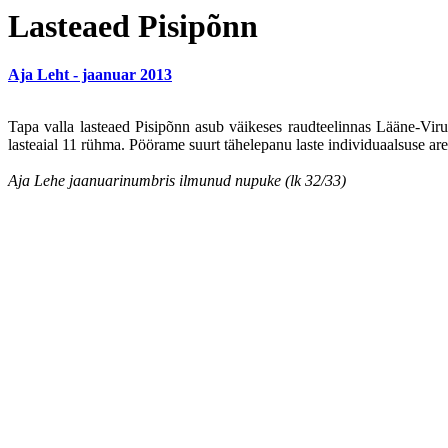
Lasteaed Pisipõnn
Aja Leht - jaanuar 2013
Tapa valla lasteaed Pisipõnn asub väikeses raudteelinnas Lääne-Vir
lasteaial 11 rühma. Pöörame suurt tähelepanu laste individuaalsuse a
Aja Lehe jaanuarinumbris ilmunud nupuke (lk 32/33)