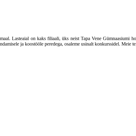
umaal. Lasteaial on kaks filiaali, üks neist Tapa Vene Gümnaasiumi 
rendamisele ja koostööle peredega, osaleme usinalt konkurssidel. Meie 