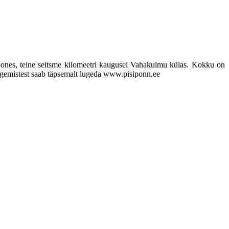
hoones, teine seitsme kilomeetri kaugusel Vahakulmu külas. Kokku on
tegemistest saab täpsemalt lugeda www.pisiponn.ee