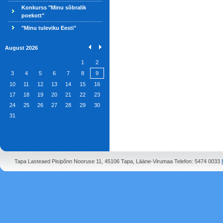
Konkurss "Minu sõbralik
poekott"
"Minu tuleviku Eesti"
August 2026
1
2
3
4
5
6
7
8
9
10
11
12
13
14
15
16
17
18
19
20
21
22
23
24
25
26
27
28
29
30
31
Tapa Lasteaed Pisipõnn Nooruse 11, 45106 Tapa, Lääne-Virumaa Telefon: 5474 0033