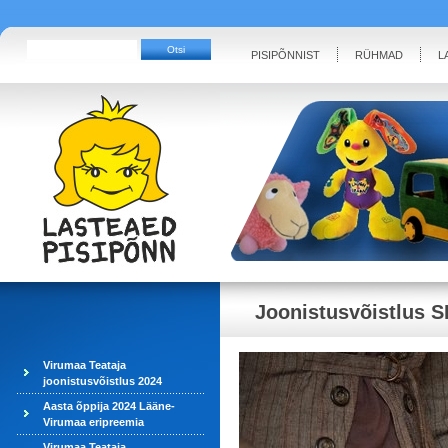
PISIPÕNNIST
RÜHMAD
L
Joonistusvõistlus 
Virumaa Teataja
joonistusvõistlus 2024
Aasta õppija 2024 Lääne-
Virumaa eripreemia
Virumaa Teataja