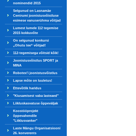
nominendid 2015
Selgunud on Lasnamäe
Centrumi joonistusvõistluse
esimese vanuserühma võitjad
Lumest lumele 112 tegemise
2015 kokkuvõte
On selgunud konkursi
„Ohutu tee“ võitjad!
112-tegemisega võitsid kõik!
Joonistusvõistlus SPORT ja
MINA
Robotex'i joonistusvõistlus
Lapse mõte on luuletus!
Ettevõtlik haridus
"Kiusamisest vaba lasteaed"
Liikluskasvatuse õppeväljak
Koostööprojekt
õppevahendile
"Liiklusvanker"
Laste Mängu Organisatsiooni
26. konverents