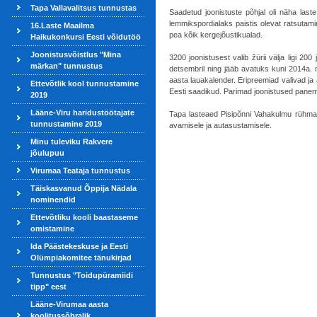
Tapa Vallavalitsus tunnustas
Saadetud joonistuste põhjal oli näha last
lemmikspordialaks paistis olevat ratsutami
16.Laste Maailma
pea kõik kergejõustikualad.
Haikukonkursi Eesti võidutöö
Joonistusvõistlus "Mina
3200 joonistusest valib žürii välja ligi 2
märkan" tunnustus
detsembril ning jääb avatuks kuni 2014a. m
aasta lauakalender. Eripreemiad valivad ja 
Ettevõtlik kool tunnustamine
Eesti saadikud. Parimad joonistused pane
2019
Lääne-Viru haridustöötajate
Tapa lasteaed Pisipõnni Vahakulmu rühm
tunnustamine 2019
avamisele ja autasustamisele.
Minu tuleviku Rakvere
jõulupuu
Virumaa Teataja tunnustus
Täiskasvanud Õppija Nädala
nominendid
Ettevõtliku kooli baastaseme
omistamine
Ida Päästekeskuse ja Eesti
Olümpiakomitee tänukirjad
Tunnustus "Toidupüramiidi
tipp" eest
Lääne-Virumaa aasta
koolitussõbralik