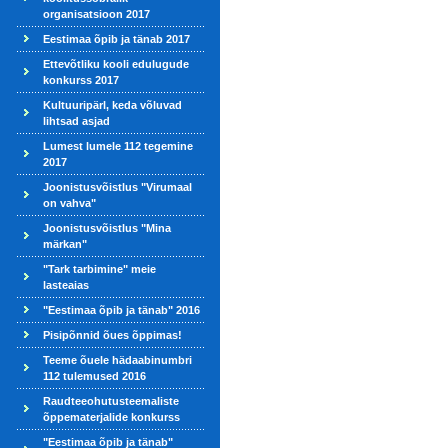
organisatsioon 2017
Eestimaa õpib ja tänab 2017
Ettevõtliku kooli edulugude
konkurss 2017
Kultuuripärl, keda võluvad
lihtsad asjad
Lumest lumele 112 tegemine
2017
Joonistusvõistlus "Virumaal
on vahva"
Joonistusvõistlus "Mina
märkan"
"Tark tarbimine" meie
lasteaias
"Eestimaa õpib ja tänab" 2016
Pisipõnnid õues õppimas!
Teeme õuele hädaabinumbri
112 tulemused 2016
Raudteeohutusteemaliste
õppematerjalide konkurss
"Eestimaa õpib ja tänab"