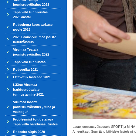
joonistusvõistlus 2023
Tapa vald tunnnustas
2023.aastal
Robotitega koos tarkuse
poole 2023
2023 Lääne-Virumaa poiste
lauluvõistlus
Virumaa Teataja
joonistusvõistlus 2022
Tapa vald tunnustas
Robootika 2021
Ettevõtlik lasteaed 2021
Lääne-Virumaa
haridustöötajate
tunnustamine 2021
Virumaa noorte
joonistusvõistlus „Mina ja
veekogu“
Probleemist toitlustajaga
Tapa valla haridusasutustes
Laste joonistusvõistlusele SPORT ja MINA l
Ameerikast. Suur tänu kõikidele lastele nin
Robotite sügis 2020