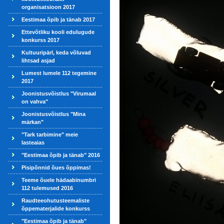
organisatsioon 2017
Eestimaa õpib ja tänab 2017
Ettevõtliku kooli edulugude
konkurss 2017
Kultuuripärl, keda võluvad
lihtsad asjad
Lumest lumele 112 tegemine
2017
Joonistusvõistlus "Virumaal
on vahva"
Joonistusvõistlus "Mina
märkan"
"Tark tarbimine" meie
lasteaias
"Eestimaa õpib ja tänab" 2016
Pisipõnnid õues õppimas!
Teeme õuele hädaabinumbri
112 tulemused 2016
Raudteeohutusteemaliste
õppematerjalide konkurss
"Eestimaa õpib ja tänab"