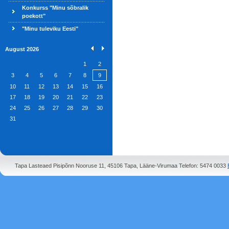
Konkurss "Minu sõbralik
poekott"
"Minu tuleviku Eesti"
August 2026
1
2
3
4
5
6
7
8
9
10
11
12
13
14
15
16
17
18
19
20
21
22
23
24
25
26
27
28
29
30
31
Tapa Lasteaed Pisipõnn Nooruse 11, 45106 Tapa, Lääne-Virumaa Telefon: 5474 0033