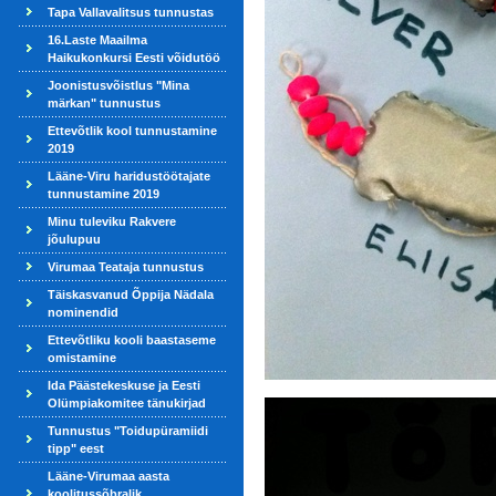
Tapa Vallavalitsus tunnustas
16.Laste Maailma
Haikukonkursi Eesti võidutöö
Joonistusvõistlus "Mina
märkan" tunnustus
Ettevõtlik kool tunnustamine
2019
Lääne-Viru haridustöötajate
tunnustamine 2019
Minu tuleviku Rakvere
jõulupuu
Virumaa Teataja tunnustus
Täiskasvanud Õppija Nädala
nominendid
Ettevõtliku kooli baastaseme
omistamine
Ida Päästekeskuse ja Eesti
Olümpiakomitee tänukirjad
Tunnustus "Toidupüramiidi
tipp" eest
Lääne-Virumaa aasta
koolitussõbralik