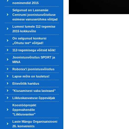
nominendid 2015
Selgunud on Lasnamäe
Centrumi joonistusvõistluse
esimese vanuserühma võitjad
Lumest lumele 112 tegemise
2015 kokkuvõte
On selgunud konkursi
„Ohutu tee“ võitjad!
112-tegemisega võitsid kõik!
Joonistusvõistlus SPORT ja
MINA
Robotex'i joonistusvõistlus
Lapse mõte on luuletus!
Ettevõtlik haridus
"Kiusamisest vaba lasteaed"
Liikluskasvatuse õppeväljak
Koostööprojekt
õppevahendile
"Liiklusvanker"
Laste Mängu Organisatsiooni
26. konverents