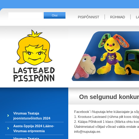
PISIPÕNNIST
RÜHMAD
L
On selgunud konkurs
Facebook´i Nuputaja lehe külastajate ja sõ
Virumaa Teataja
1. Krootuse Lasteaed (rühma pilt koos töög
joonistusvõistlus 2024
2. Kääpa Põhikooli 1 klass (Märka ohtu kool
Aasta õppija 2024 Lääne-
Ülalnimetatud võitjad võivad valida endale
Virumaa eripreemia
info@nuputaja.ee.
Virumaa Teataja