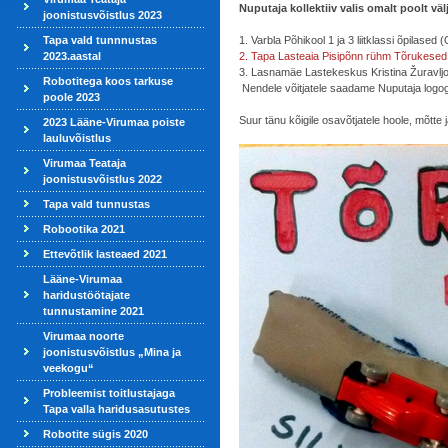
Nuputaja kollektiiv valis omalt poolt vä
joonistusvõistlus 2023
Tapa vald tunnnustas
1. Varbla Põhikool 1 ja 3 liitklassi õpilased
2023.aastal
2. Tapa Lasteaia Pisipõnn rühm Tõrukesed 
3. Lasnamäe Lastekeskus Kristina Žuravljov
Robotitega koos tarkuse
Nendele võitjatele saadame Nuputaja logog
poole 2023
Suur tänu kõigile osavõtjatele hoole, mõtte
2023 Lääne-Virumaa poiste
lauluvõistlus
Virumaa Teataja
joonistusvõistlus 2022
Tapa vald tunnustas
Robootika 2021
Ettevõtlik lasteaed 2021
Lääne-Virumaa
haridustöötajate
tunnustamine 2021
Virumaa noorte
joonistusvõistlus „Mina ja
veekogu“
Probleemist toitlustajaga
Tapa valla haridusasutustes
Robotite sügis 2020