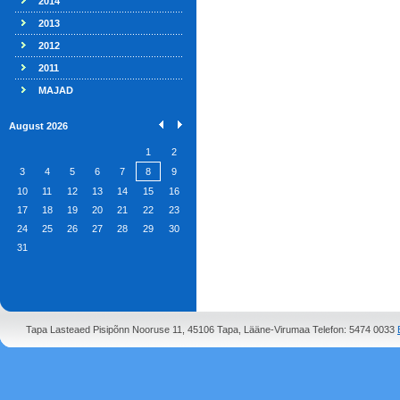
2014
2013
2012
2011
MAJAD
August 2026
1
2
3
4
5
6
7
8
9
10
11
12
13
14
15
16
17
18
19
20
21
22
23
24
25
26
27
28
29
30
31
Tapa Lasteaed Pisipõnn Nooruse 11, 45106 Tapa, Lääne-Virumaa Telefon: 5474 0033