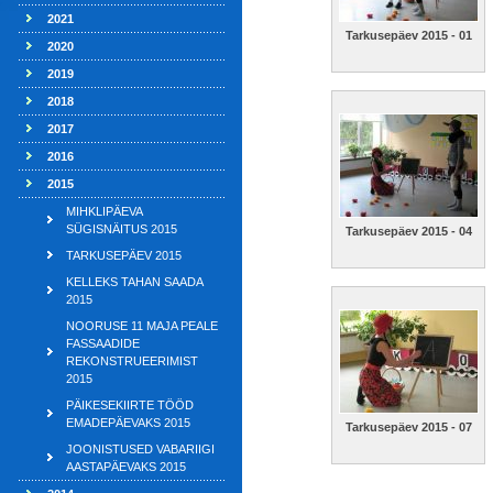
2021
Tarkusepäev 2015 - 01
2020
2019
2018
2017
2016
2015
MIHKLIPÄEVA
SÜGISNÄITUS 2015
Tarkusepäev 2015 - 04
TARKUSEPÄEV 2015
KELLEKS TAHAN SAADA
2015
NOORUSE 11 MAJA PEALE
FASSAADIDE
REKONSTRUEERIMIST
2015
PÄIKESEKIIRTE TÖÖD
EMADEPÄEVAKS 2015
Tarkusepäev 2015 - 07
JOONISTUSED VABARIIGI
AASTAPÄEVAKS 2015