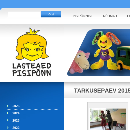
PISIPÕNNIST
RÜHMAD
L
TARKUSEPÄEV 201
2025
2024
2023
2022