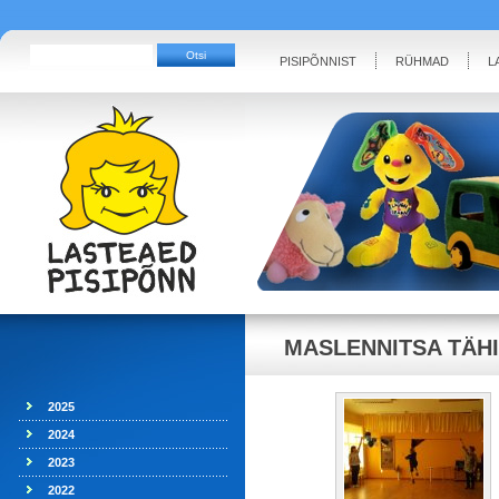
PISIPÕNNIST
RÜHMAD
L
MASLENNITSA TÄHI
2025
2024
2023
2022