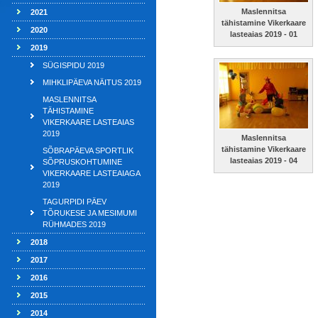
Maslennitsa
2021
tähistamine Vikerkaare
2020
lasteaias 2019 - 01
2019
SÜGISPIDU 2019
MIHKLIPÄEVA NÄITUS 2019
MASLENNITSA
TÄHISTAMINE
VIKERKAARE LASTEAIAS
2019
Maslennitsa
tähistamine Vikerkaare
SÕBRAPÄEVA SPORTLIK
lasteaias 2019 - 04
SÕPRUSKOHTUMINE
VIKERKAARE LASTEAIAGA
2019
TAGURPIDI PÄEV
TÕRUKESE JA MESIMUMI
RÜHMADES 2019
2018
2017
2016
2015
2014