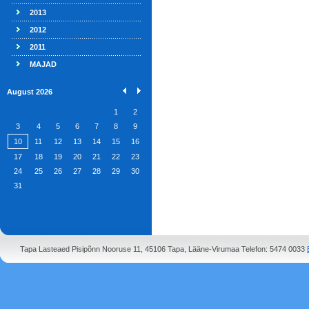
2013
2012
2011
MAJAD
August 2026
1
2
3
4
5
6
7
8
9
10
11
12
13
14
15
16
17
18
19
20
21
22
23
24
25
26
27
28
29
30
31
Tapa Lasteaed Pisipõnn Nooruse 11, 45106 Tapa, Lääne-Virumaa Telefon: 5474 0033