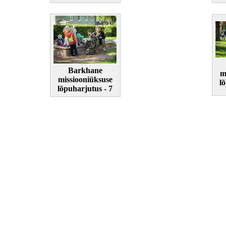
Barkhane
m
missiooniüksuse
l
lõpuharjutus - 7