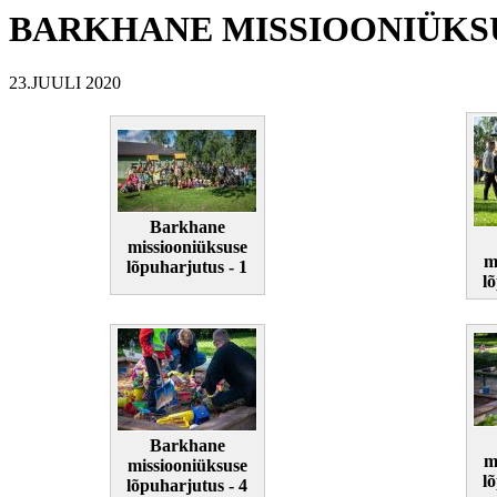
BARKHANE MISSIOONIÜKSU
23.JUULI 2020
Barkhane
missiooniüksuse
m
lõpuharjutus - 1
l
Barkhane
m
missiooniüksuse
l
lõpuharjutus - 4