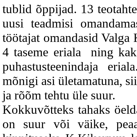
tublid õppijad. 13 teotahte
uusi teadmisi omandama
töötajat omandasid Valga
4 taseme eriala ning kak
puhastusteenindaja eria
mõnigi asi ületamatuna, si
ja rõõm tehtu üle suur.
Kokkuvõtteks tahaks öelda
on suur või väike, peaa