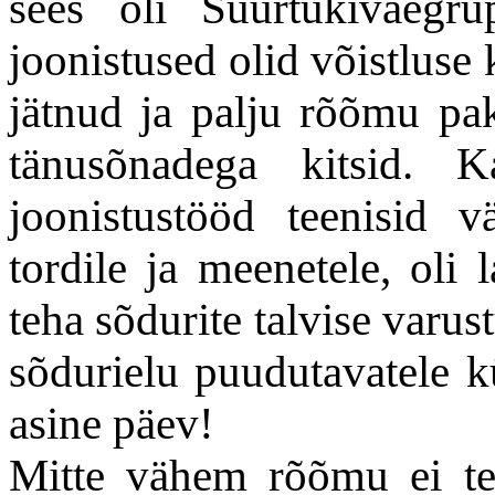
sees oli Suurtükiväegr
joonistused olid võistluse
jätnud ja palju rõõmu pak
tänusõnadega kitsid.
joonistustööd teenisid v
tordile ja meenetele, oli 
teha sõdurite talvise varu
sõdurielu puudutavatele kü
asine päev!
Mitte vähem rõõmu ei tei