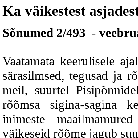
Ka väikestest asjade
Sõnumed 2/493 - veebru
Vaatamata keerulisele aja
särasilmsed, tegusad ja r
meil, suurtel Pisipõnnide
rõõmsa sigina-sagina ke
inimeste maailmamured 
väikeseid rõõme jagub suu