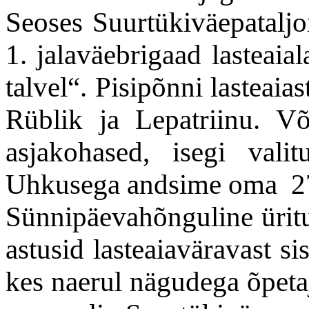
Seoses Suurtükiväepataljo
1. jalaväebrigaad lasteaia
talvel“. Pisipõnni lasteaia
Rüblik ja Lepatriinu. Võ
asjakohased, isegi val
Uhkusega andsime oma 27
Sünnipäevahõnguline üritus
astusid lasteaiaväravast s
kes naerul nägudega õpetaj