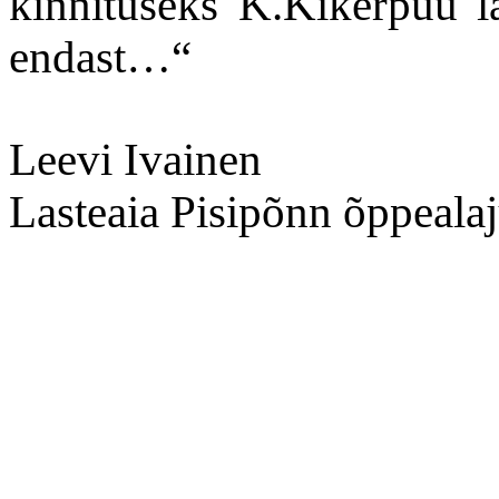
kinnituseks K.Kikerpuu 
endast…“
Leevi Ivainen
Lasteaia Pisipõnn õppealaj