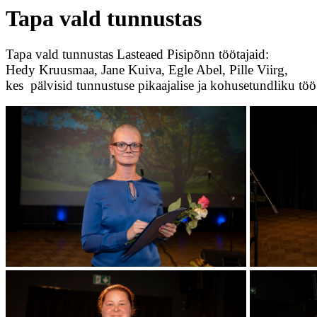
Tapa vald tunnustas
Tapa vald tunnustas Lasteaed Pisipõnn töötajaid:
Hedy Kruusmaa, Jane Kuiva, Egle Abel, Pille Viirg,
kes pälvisid tunnustuse pikaajalise ja kohusetundliku töö