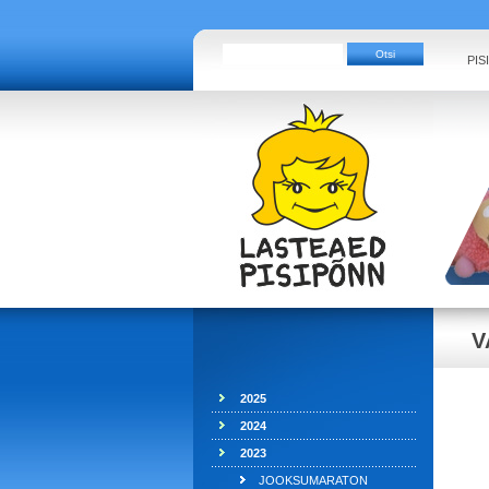
PIS
V
2025
2024
2023
JOOKSUMARATON