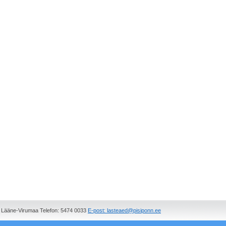
, Lääne-Virumaa Telefon: 5474 0033
E-post: lasteaed@pisiponn.ee