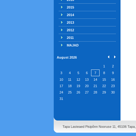
2015
2014
2013
2012
2011
MAJAD
August 2026
1
2
3
4
5
6
7
8
9
10
11
12
13
14
15
16
17
18
19
20
21
22
23
24
25
26
27
28
29
30
31
Tapa Lasteaed Pisipõnn Nooruse 11, 45106 Tapa