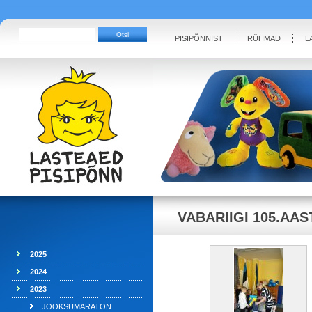
PISIPÕNNIST
RÜHMAD
L
VABARIIGI 105.AA
2025
2024
2023
JOOKSUMARATON