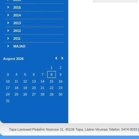
2015
2014
2013
2012
2011
MAJAD
August 2026
1
2
3
4
5
6
7
8
9
10
11
12
13
14
15
16
17
18
19
20
21
22
23
24
25
26
27
28
29
30
31
Tapa Lasteaed Pisipõnn Nooruse 11, 45106 Tapa, Lääne-Virumaa Telefon: 5474 0033