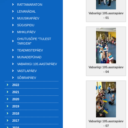
RATTAMARATON
LEIVANÄDAL
Vabariigi 105.aastapäev
- 01
MUUSIKAPÄEV
SÜGISPIDU
MIHKLIPÄEV
OHUTUSÕPE "TULEST
TARGEM"
TEADMISTEPÄEV
MUNADEPÜHAD
VABARIIGI 105.AASTAPÄEV
Vabariigi 105.aastapäev
VASTLAPÄEV
- 04
SÕBRAPÄEV
2022
2021
2020
2019
2018
2017
Vabariigi 105.aastapäev
- 07
2016