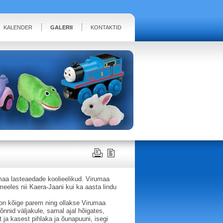
KALENDER
GALERII
KONTAKTID
maa lasteaedade koolieelikud. Virumaa
meeles nii Kaera-Jaani kui ka aasta lindu
a on kõige parem ning ollakse Virumaa
põnnid väljakule, samal ajal hõigates,
ja kasest pihlaka ja õunapuuni, isegi