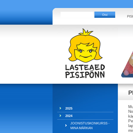
PIS
P
Mu
2025
No
2024
kä
Pe
JOONISTUSKONKURSS -
la
MINA MÄRKAN
mi