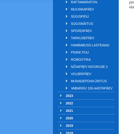
pi
RATTAMARATON
el
MUUSIKAPÄEV
SÜGISPIDU
SÜGISNÄITUS
SPORDIPÄEV
TARKUSEPÄEV
HAMBABUSS LASTEAIAS
PISIKE PUU
ROBOOTIKA
NÕIAPÄEV NOORUSE 2
VOLBRIPÄEV
MUNADEPÜHA ÜRITUS
VABARIIGI 106.AASTAPÄEV
2023
2022
2021
2020
2019
2018