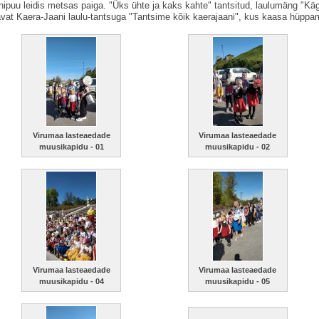
rnipuu leidis metsas paiga. "Üks ühte ja kaks kahte" tantsitud, laulumäng "Kä
avat Kaera-Jaani laulu-tantsuga "Tantsime kõik kaerajaani", kus kaasa hüppam
Virumaa lasteaedade
Virumaa lasteaedade
muusikapidu - 01
muusikapidu - 02
Virumaa lasteaedade
Virumaa lasteaedade
muusikapidu - 04
muusikapidu - 05