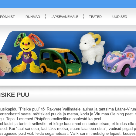
IPÕNNIST
RÜHMAD
LAPSEVANEMALE
TEATED
UUDISED
ISIKE PUU
usikapidu "Pisike puu" tõi Rakvere Vallimäele laulma ja tantsima Lääne-Viru
orteorkestri saatel mõtiskleti puude ja metsa, kodu ja Virumaa üle ning peeti 
gu. Tapa Lasteaed Pisipõnn koolieelikud osalesid ka peol.
ol lauldi ja tantsiti sellestki, et kõige kaunimad on kodumetsad, et kodus oll
psed. Kui "laul sai otsa, laul läks metsa, suure laia lepa otsa", vudisid piigad-
ssuguseid puid võib leida segametsast. Valik sai mitmekülgne lepast, kuusest 