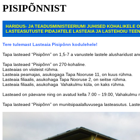
PISIPÕNNIST
HARIDUS- JA TEADUSMINISTEERIUMI JUHISED KOHALIKELE 
LASTEASUTUSTE
PIDAJATELE LASTEAIA JA LASTEHOIU TEE
Tere tulemast Lasteaia Pisipõnn kodulehele!
Tapa lasteaed “Pisipõnn” on 1,5-7 a vanustele lastele alusharidust a
Tapa lasteaed “Pisipõnn” on 270-kohaline.
Lasteaias on viisteist rühma.
Lasteaia peamajas, asukogaga Tapa Nooruse 11, on kuus rühma.
Lasteaia filiaalis, asukohaga Tapa Nooruse 2, on seitse rühma.
Lasteaia filiaalis, asukohaga Vahakulmu küla, on kaks rühma.
Lasteaed on päevane ning on avatud kella 7.00 – 19.00, Vahakulmu 
Tapa lasteaed “Pisipõnn” on munitsipaalalluvusega lasteasutus. Lastea