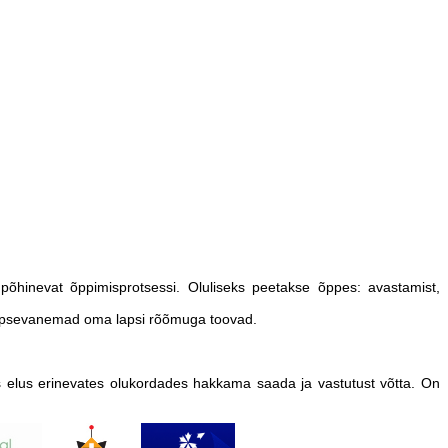
põhinevat õppimisprotsessi. Oluliseks peetakse õppes: avastamist,
a lapsevanemad oma lapsi rõõmuga toovad.
s elus erinevates olukordades hakkama saada ja vastutust võtta. On