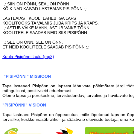
:,: SIIN ON PÕNN, SEAL ON PÕNN
KÕIK NAD KÄIVAD LASTEAIAS PISIPÕNN :,:
LASTEAIAST KOOLI LÄHEB IGA LAPS
KOOLITÖÖKS TA VALMIS JUBA KRIPS JA KRAPS.
:,: ASTUB VÄIKE MANN, ASTUB VÄIKE TÕNN
KOOLITEELE SAADAB NEID SIIS PISIPÕNN :,:
:,: SEE ON ÕNN, SEE ON ÕNN,
ET NEID KOOLITEELE SAADAB PISIPÕNN :,:
Kuula Pisipõnni laulu (mp3)
"PISIPÕNNI" MISSIOON
Tapa lasteaed Pisipõnn on lapsest lähtuvate põhimõtete järgi töö
mängulisust, positiivseid eduelamusi.
Oleme lapse ja perekeskne, tervistedendav, turvaline ja huvitavate 
"PISIPÕNNI" VISIOON
Tapa lasteaed Pisipõnn on õppeasutus, mille lõpetanud laps on õpp
tervislike, keskkonnasõbralike– ja säästvate eluviiside toetaja, oma 