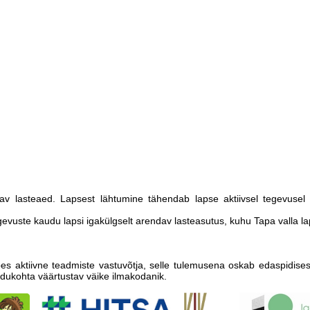
tav lasteaed. Lapsest lähtumine tähendab lapse aktiivsel tegevusel 
tegevuste kaudu lapsi igakülgselt arendav lasteasutus, kuhu Tapa vall
es aktiivne teadmiste vastuvõtja, selle tulemusena oskab edaspidise
kodukohta väärtustav väike ilmakodanik.