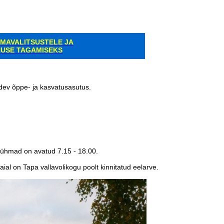
OMAVALITSUSTELE JA
NUSE TAGAMISEKS
ndev õppe- ja kasvatusasutus.
rühmad on avatud 7.15 - 18.00.
ial on Tapa vallavolikogu poolt kinnitatud eelarve.