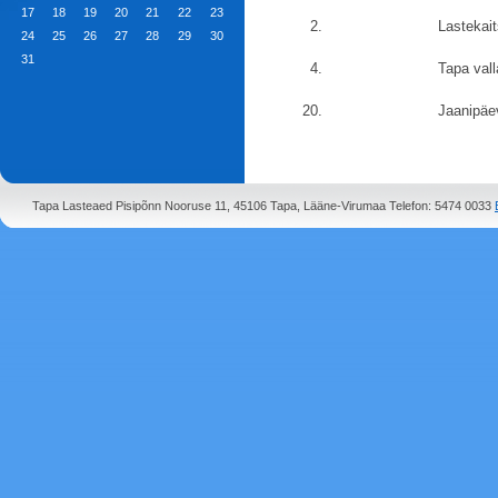
17
18
19
20
21
22
23
2.
Lastekai
24
25
26
27
28
29
30
31
4.
Tapa val
20.
Jaanipäe
Tapa Lasteaed Pisipõnn Nooruse 11, 45106 Tapa, Lääne-Virumaa Telefon: 5474 0033