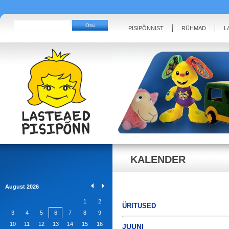
PISIPÕNNIST
RÜHMAD
L
KALENDER
August 2026
1
2
ÜRITUSED
3
4
5
6
7
8
9
10
11
12
13
14
15
16
JUUNI