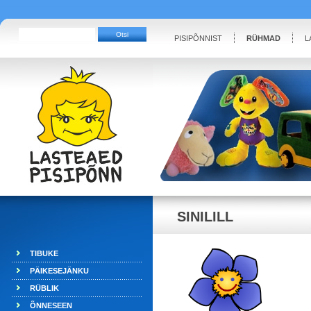
PISIPÕNNIST
RÜHMAD
L
SINILILL
TIBUKE
PÄIKESEJÄNKU
RÜBLIK
ÕNNESEEN