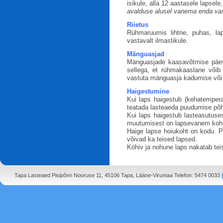
isikule, alla 12 aastasele lapsel
avalduse alusel vanema enda vas
Riietus
Rühmaruumis lihtne, puhas, la
vastavalt ilmastikule.
Mänguasjad
Mänguasjade kaasavõtmise päev
sellega, et rühmakaaslane võib
vastuta mänguasja kadumise või 
Haigestumine
Kui laps haigestub (kehatemperat
teatada lasteaeda puudumise põh
Kui laps haigestub lasteasutus
muutumisest on lapsevanem kohu
Haige lapse hoiukoht on kodu. Pa
võivad ka teised lapsed.
Köhiv ja nohune laps nakatab teis
Tapa Lasteaed Pisipõnn Nooruse 11, 45106 Tapa, Lääne-Virumaa Telefon: 5474 0033