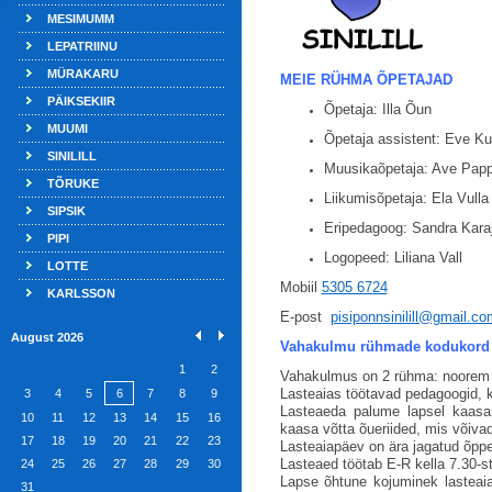
MESIMUMM
LEPATRIINU
MÜRAKARU
MEIE RÜHMA ÕPETAJAD
PÄIKSEKIIR
Õpetaja: Illa Õun
MUUMI
Õpetaja assistent: Eve Ku
SINILILL
Muusikaõpetaja: Ave Pap
TÕRUKE
Liikumisõpetaja: Ela Vulla
SIPSIK
Eripedagoog: Sandra Kara
PIPI
Logopeed: Liliana Vall
LOTTE
Mobiil
5305 6724
KARLSSON
E-post
pisiponnsinilill@gmail.co
August 2026
Vahakulmu rühmade kodukord
1
2
Vahakulmus on 2 rühma: noorem r
Lasteaias töötavad pedagoogid, k
3
4
5
6
7
8
9
Lasteaeda palume lapsel kaasa
10
11
12
13
14
15
16
kaasa võtta õueriided, mis võiva
17
18
19
20
21
22
23
Lasteaiapäev on ära jagatud õpp
Lasteaed töötab E-R kella 7.30-s
24
25
26
27
28
29
30
Lapse õhtune kojuminek lasteaia
31