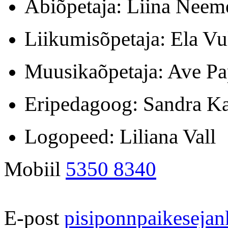
Abiõpetaja: Liina Neem
Liikumisõpetaja: Ela Vu
Muusikaõpetaja: Ave P
Eripedagoog: Sandra Ka
Logopeed: Liliana Vall
Mobiil
5350 8340
E-post
pisiponnpaikesej