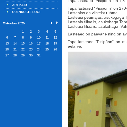
Tapa lasteaed “Pisipõnn” on 1,5-
ARTIKLID
Tapa lasteaed “Pisipõnn” on 270-
UUENDUSTE LOGI
Lasteaias on viisteist rühma.
Lasteaia peamajas, asukogaga T
Lasteaia filiaalis, asukohaga Ta
Oktoober 2025
Lasteaia filiaalis, asukohaga Va
1
2
3
4
5
Lasteaed on päevane ning on ava
6
7
8
9
10
11
12
Tapa lasteaed “Pisipõnn” on mun
13
14
15
16
17
18
19
eelarve.
20
21
22
23
24
25
26
27
28
29
30
31