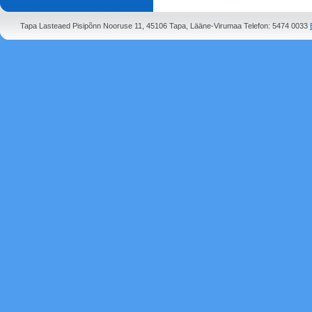
Tapa Lasteaed Pisipõnn Nooruse 11, 45106 Tapa, Lääne-Virumaa Telefon: 5474 0033