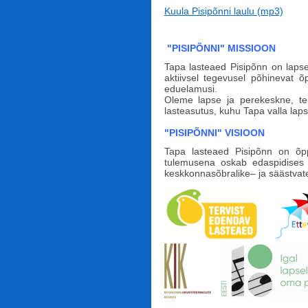
Kuula Pisipõnni laulu (mp3)
"PISIPÕNNI" MISSIOON
Tapa lasteaed Pisipõnn on lapse
aktiivsel tegevusel põhinevat õ
eduelamusi.
Oleme lapse ja perekeskne, ter
lasteasutus, kuhu Tapa valla l
"PISIPÕNNI" VISIOON
Tapa lasteaed Pisipõnn on õpp
tulemusena oskab edaspidises e
keskkonnasõbralike– ja säästvate