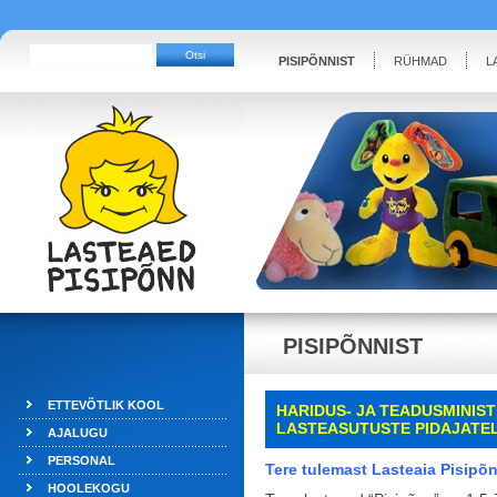
PISIPÕNNIST
RÜHMAD
L
PISIPÕNNIST
ETTEVÕTLIK KOOL
HARIDUS- JA TEADUSMINIS
LASTEASUTUSTE
PIDAJATE
AJALUGU
PERSONAL
Tere tulemast Lasteaia Pisipõ
HOOLEKOGU