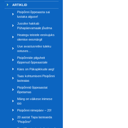
ARTIKLID
Pisipõnni õppeaasta sai
lustaka alguse!
Jussike hakkab
Pühapäevamaale jõudma
Heategu teistele eeskujuks
olemise eesmärgil
Uue avastusretke tuleku
ootuses…
Pisipõnnide pilguheit
lõppenud õppeaastale
Käes on Päkapikkude aeg!
Taas kohtumiseni Pisipõnni
lasteaias
Pisipõnnid õppeaastat
lõpetamas
Mäng on väikese inimese
töö
Pisipõnni nimepäev – 20!
20 aastat Tapa lasteaeda
"Pisipõnn"