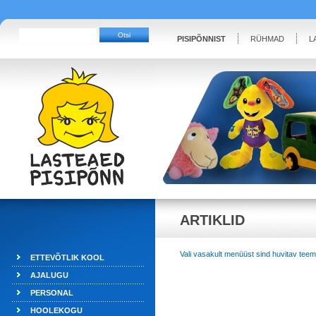
PISIPÕNNIST
RÜHMAD
L
ARTIKLID
Vali vasakult menüüst sind huvitav tee
ETTEVÕTLIK KOOL
AJALUGU
PERSONAL
HOOLEKOGU