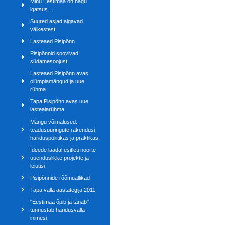
Minu Eestimaa on nagu
igatsus…
Suured asjad algavad
väikestest
Lasteaed Pisipõnn
Pisipõnnid soovivad
südamesoojust
Lasteaed Pisipõnn avas
olümpiamängud ja uue
rühma
Tapa Pisipõnn avas uue
lasteaiarühma
Mängu võimalused:
teadusuuringute rakendusi
hariduspoliitikas ja praktikas.
Ideede laadal esitleti noorte
uuenduslikke projekte ja
leiutisi
Pisipõnnide rõõmuallikad
Tapa valla aastategija 2011
"Eestimaa õpib ja tänab"
tunnustab haridusvalla
inimesi