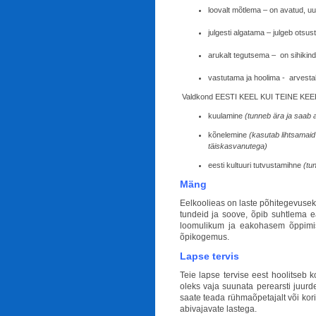
loovalt mõtlema – on avatud, uu
julgesti algatama – julgeb otsus
arukalt tegutsema – on sihikind
vastutama ja hoolima - arvestab
Valdkond EESTI KEEL KUI TEINE KEE
kuulamine
(tunneb ära ja saab a
kõnelemine
(kasutab lihtsamaid
täiskasvanutega)
eesti kultuuri tutvustamihne
(tun
Mäng
Eelkoolieas on laste põhitegevuse
tundeid ja soove, õpib suhtlema 
loomulikum ja eakohasem õppimi
õpikogemus.
Lapse tervis
Teie lapse tervise eest hoolitseb k
oleks vaja suunata perearsti juur
saate teada rühmaõpetajalt või kori
abivajavate lastega.