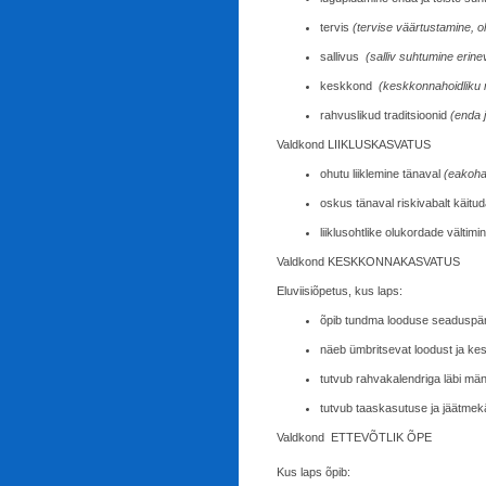
tervis
(tervise väärtustamine, o
sallivus
(salliv suhtumine erin
keskkond
(keskkonnahoidliku m
rahvuslikud traditsioonid
(enda j
Valdkond LIIKLUSKASVATUS
ohutu liiklemine tänaval
(eakohas
oskus tänaval riskivabalt käitu
liiklusohtlike olukordade vältimi
Valdkond KESKKONNAKASVATUS
Eluviisiõpetus, kus laps:
õpib tundma looduse seaduspära
näeb ümbritsevat loodust ja kes
tutvub rahvakalendriga läbi m
tutvub taaskasutuse ja jäätmek
Valdkond ETTEVÕTLIK ÕPE
Kus laps õpib: