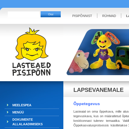
PISIPÕNNIST
RÜHMAD
L
LAPSEVANEMALE
Õppetegevus
MEELESPEA
Lasteaial on oma õppekava, mille alu
MENÜÜ
tegevuskava, kus on määratletud õpitav
DOKUMENTE
keskkonnast tulenev temaatika. Valdk
ALLALAADIMISEKS
Õppekasvatusprotsessis käsitletakse 