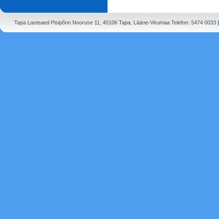
Tapa Lasteaed Pisipõnn Nooruse 11, 45106 Tapa, Lääne-Virumaa Telefon: 5474 0033