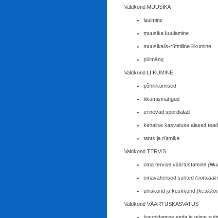
Valdkond MUUSIKA
laulmine
muusika kuulamine
muusikalis-rütmiline liikumine
pillimäng
Valdkond LIIKUMINE
põhiliikumised
liikumismängud
erinevad spordialad
kehalise kasvatuse alased tea
tants ja rütmika
Valdkond TERVIS
oma tervise väärtustamine
(lii
omavahelised suhted
(sotsiaal
ühiskond ja keskkond
(keskkon
Valdkond VÄÄRTUSKASVATUS
lugupidamine enda ja teiste su