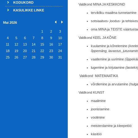
KODUKORD
Valdkond MINA JA KESKKOND
KASULIKKE LINKE
tervikliku maailma tunnetamine
sotsiaalses-,loodus- ja tehisk
Mai 2026
oma MINA ja TEISTE väärtusta
1
2
3
Valdkond KEEL JA KÕNE
4
5
6
7
8
9
10
11
12
13
14
15
16
17
kuulamine ja kõnelemine
(keele
18
19
20
21
22
23
24
õppemäng, lavastus, jutustamin
25
26
27
28
29
30
31
vaatlemine ja uurimine
(õppekäi
lugemine ja kirjutamine
(lasteki
Valdkond MATEMAATIKA
võrdlemine ja arvutamine
(hulg
Valdkond KUNST
maalimine
joonistamine
voolimine
meisterdamine ja kleepetöö
käsitöö