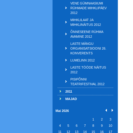
VENE GÜMNAASIUMI
RÜHMADE MIHKLIPÄEV
2012
MIHKLILAAT JA
MIHKLINÄITUS 2012
ÕNNESEENE RÜHMA
AVAMINE 2012
LASTE MÄNGU
ORGANISATSIOONI 26.
KONVERENTS
LUMELINN 2012
LASTE TÖÖDE NÄITUS
2012
PISIPÕNNI
TEATRIFESTIVAL 2012
2011
MAJAD
Mai 2026
1
2
3
4
5
6
7
8
9
10
11
12
13
14
15
16
17