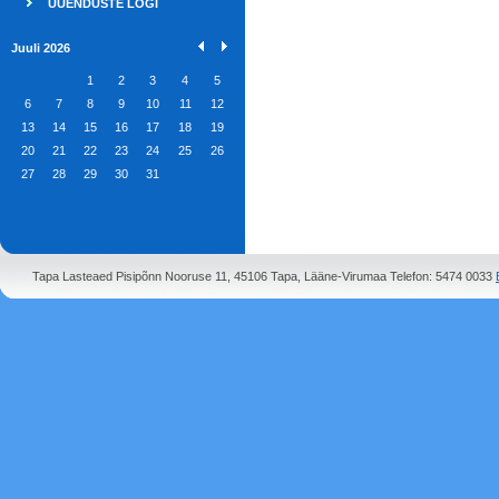
UUENDUSTE LOGI
Juuli 2026
1
2
3
4
5
6
7
8
9
10
11
12
13
14
15
16
17
18
19
20
21
22
23
24
25
26
27
28
29
30
31
Tapa Lasteaed Pisipõnn Nooruse 11, 45106 Tapa, Lääne-Virumaa Telefon: 5474 0033