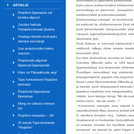
filosoofilisest ja ajaloolisest perspektiivist.
ARTIKLID
Kahe päeva jooksul kuuldud ettekannetest
arenemisega on laienenud arusaamine 
Pisipõnni õppeaasta sai
traditsioonidele ja kultuuritaustadele.
lustaka alguse!
Ettekannetega esinejaid oli konverentsil 
Jussike hakkab
kui pakkusid ka võrdlusmomente Eesti elu
Pühapäevamaale jõudma
poolt planeeritavate mänguruumide dis
mängust, lugemaõppimismängudest, mäng
Heategu teistele eeskujuks
vilumustest jpm.
olemise eesmärgil
Peab tõdema, et erinevaid ettekandeid 
Uue avastusretke tuleku
valdkondi, millega võime teistele maad
ootuses…
kasutusele võtta.
Kui meie alushariduse suunaks on laste 
Pisipõnnide pilguheit
Columbia Ülikoolist väitis, et USA kip
lõppenud õppeaastale
õppekavadega, kus iseseisvaks mõtlemise
Käes on Päkapikkude aeg!
Õuesõppe metoodikast tegi ettekande T
propageerijatest) jagades oma kogemusi ja
Taas kohtumiseni Pisipõnni
Stuart Lester Gloucestershire Ülikoolist 
lasteaias
ja meedia poolt ülepaisutatud erinevaid h
Pisipõnnid õppeaastat
igapäeva maailmast oma mängumaailma. St
lõpetamas
näiteks koos lastega mängu “Mis siis saab
hirmus tuline, mis siis saaks…?
Mäng on väikese inimese
Konverentsi esinejate seas astusid ül
töö
maastikuarhitekt Mary Jeavons andsid põh
Pisipõnni nimepäev – 20!
% elanikest linnades ning hallates pea
Atraktsioonid on Austraalias loodusläheda
20 aastat Tapa lasteaeda
nii teravate servade kui kandiliste ää
"Pisipõnn"
teostavad, ise saavad ka vahel haiget, 