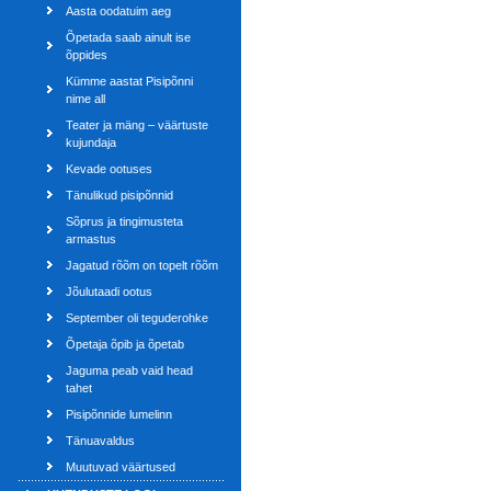
Aasta oodatuim aeg
Õpetada saab ainult ise
õppides
Kümme aastat Pisipõnni
nime all
Teater ja mäng – väärtuste
kujundaja
Kevade ootuses
Tänulikud pisipõnnid
Sõprus ja tingimusteta
armastus
Jagatud rõõm on topelt rõõm
Jõulutaadi ootus
September oli teguderohke
Õpetaja õpib ja õpetab
Jaguma peab vaid head
tahet
Pisipõnnide lumelinn
Tänuavaldus
Muutuvad väärtused