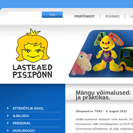
PISIPÕNNIST
RÜHMAD
L
Mängu võimalused: t
ja praktikas.
ETTEVÕTLIK KOOL
Sõnumed nr 7/393 - 3. august 2012
AJALUGU
Sellist aukartust äratavat nime kandis 1
PERSONAL
konverents, mille korraldajateks oli ICCP (
Konverentsi põhiideeks oli välja selgitad
HOOLEKOGU