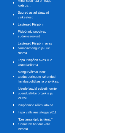
Minu Eestimaa on nagu
igatsus…
Suured asjad algavad
väikestest
Lasteaed Pisipõnn
Pisipõnnid soovivad
südamesoojust
Lasteaed Pisipõnn avas
olümpiamängud ja uue
rühma
Tapa Pisipõnn avas uue
lasteaiarühma
Mängu võimalused:
teadusuuringute rakendusi
hariduspoliitikas ja praktikas.
Ideede laadal esitleti noorte
uuenduslikke projekte ja
leiutisi
Pisipõnnide rõõmuallikad
Tapa valla aastategija 2011
"Eestimaa õpib ja tänab"
tunnustab haridusvalla
inimesi