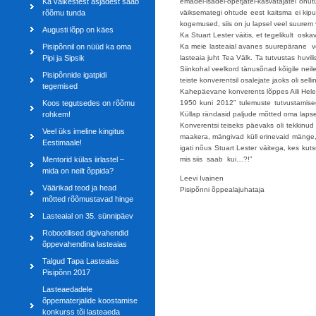
Ka väikestest asjadest saab
emadel-isadel-õpetjatel-kasvatajatel ohu
rõõmu tunda
väiksemategi ohtude eest kaitsma ei kipu
kogemused, siis on ju lapsel veel suurem
Augusti lõpp on käes
Ka Stuart Lester väitis, et tegelikult osk
Pisipõnnil on nüüd ka oma
Ka meie lasteaial avanes suurepärane võ
Pipi ja Sipsik
lasteaia juht Tea Välk. Ta tutvustas huv
Siinkohal veelkord tänusõnad kõigile neile,
Pisipõnnide igatpidi
teiste konverentsil osalejate jaoks oli sel
tegemised
Kahepäevane konverents lõppes Aili Helen
Koos tegutsedes on rõõmu
1950 kuni 2012” tulemuste tutvustamiseg
rohkem!
Küllap rändasid paljude mõtted oma lap
Konverentsi teiseks päevaks oli tekkinud 
Veel üks imeline kingitus
maakera, mängivad küll erinevaid mänge,
Eestimaale!
igati nõus Stuart Lester väitega, kes kut
Mentorid külas iirlastel –
mis siis saab kui…?!”
mida on neilt õppida?
Leevi Ivainen
Väärikad teod ja head
Pisipõnni õppealajuhataja
mõtted rõõmustavad hinge
Lasteaial on 35. sünnipäev
Robootilised digivahendid
õppevahendina lasteaias
Talgud Tapa Lasteaias
Pisipõnn 2017
Lasteaedadele
õppematerjalide koostamise
konkurss tõi lasteaeda