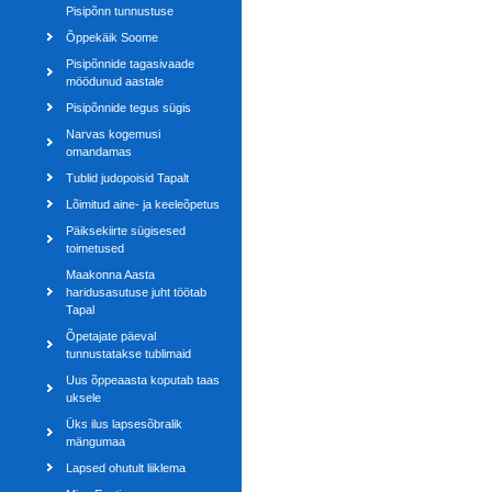
Pisipõnn tunnustuse
Õppekäik Soome
Pisipõnnide tagasivaade
möödunud aastale
Pisipõnnide tegus sügis
Narvas kogemusi
omandamas
Tublid judopoisid Tapalt
Lõimitud aine- ja keeleõpetus
Päiksekiirte sügisesed
toimetused
Maakonna Aasta
haridusasutuse juht töötab
Tapal
Õpetajate päeval
tunnustatakse tublimaid
Uus õppeaasta koputab taas
uksele
Üks ilus lapsesõbralik
mängumaa
Lapsed ohutult liiklema