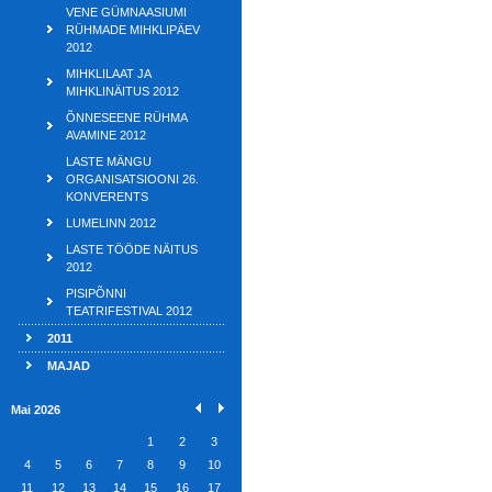
VENE GÜMNAASIUMI
RÜHMADE MIHKLIPÄEV
2012
MIHKLILAAT JA
MIHKLINÄITUS 2012
ÕNNESEENE RÜHMA
AVAMINE 2012
LASTE MÄNGU
ORGANISATSIOONI 26.
KONVERENTS
LUMELINN 2012
LASTE TÖÖDE NÄITUS
2012
PISIPÕNNI
TEATRIFESTIVAL 2012
2011
MAJAD
Mai 2026
1
2
3
4
5
6
7
8
9
10
11
12
13
14
15
16
17