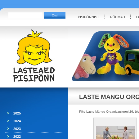
PISIPÕNNIST
RÜHMAD
L
LASTE MÄNGU ORG
Pilte Laste Mängu Organisatsiooni 26. üle
2025
2024
2023
2022