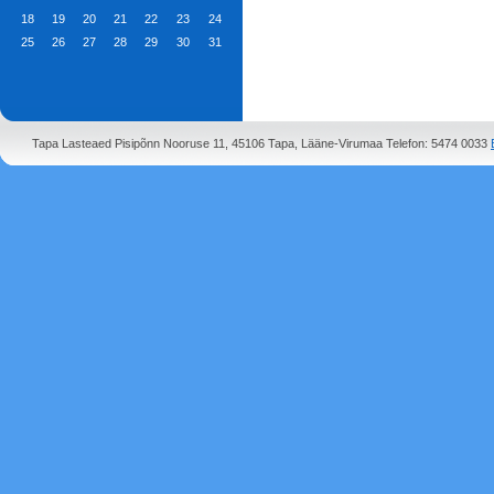
18
19
20
21
22
23
24
25
26
27
28
29
30
31
Tapa Lasteaed Pisipõnn Nooruse 11, 45106 Tapa, Lääne-Virumaa Telefon: 5474 0033