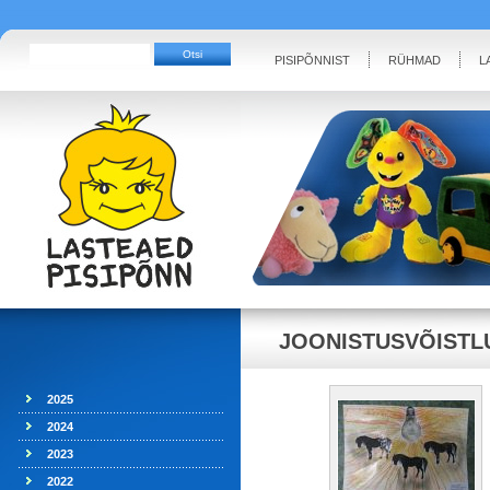
PISIPÕNNIST
RÜHMAD
L
JOONISTUSVÕISTL
2025
2024
2023
2022