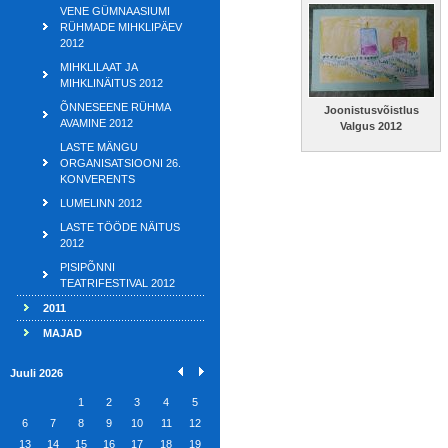
VENE GÜMNAASIUMI
RÜHMADE MIHKLIPÄEV
2012
MIHKLILAAT JA
MIHKLINÄITUS 2012
ÕNNESEENE RÜHMA
Joonistusvõistlus
AVAMINE 2012
Valgus 2012
LASTE MÄNGU
ORGANISATSIOONI 26.
KONVERENTS
LUMELINN 2012
LASTE TÖÖDE NÄITUS
2012
PISIPÕNNI
TEATRIFESTIVAL 2012
2011
MAJAD
Juuli 2026
1
2
3
4
5
6
7
8
9
10
11
12
13
14
15
16
17
18
19