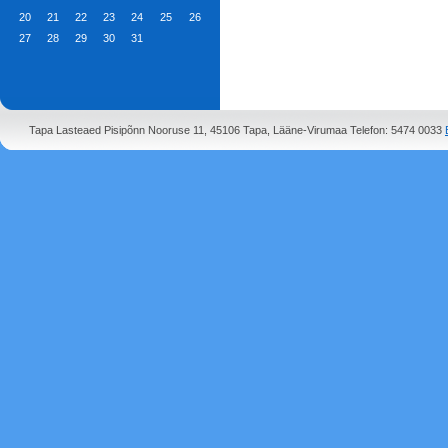
20
21
22
23
24
25
26
27
28
29
30
31
Tapa Lasteaed Pisipõnn Nooruse 11, 45106 Tapa, Lääne-Virumaa Telefon: 5474 0033