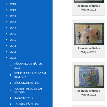
2021
Joonistusvõistlus
Valgus 2012
2020
2019
2018
2017
2016
2015
2014
Joonistusvõistlus
2013
Valgus 2012
2012
PÄKAPIKKUDE NÄITUS
2012
KONKURSS "LIND, LOOM,
INIMENE"
JÕULUKOHVIK 2012
JOONISTUSVÕISTLUS
Joonistusvõistlus
VALGUS
Valgus 2012
II ADVENT 2012
TARKUSEPÄEV 2012