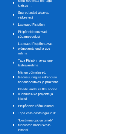
Minu Eestimaa on nagu
igatsus…
Suured asjad algavad
väikestest
Lasteaed Pisipõnn
Pisipõnnid soovivad
südamesoojust
Lasteaed Pisipõnn avas
olümpiamängud ja uue
rühma
Tapa Pisipõnn avas uue
lasteaiarühma
Mängu võimalused:
teadusuuringute rakendusi
hariduspoliitikas ja praktikas.
Ideede laadal esitleti noorte
uuenduslikke projekte ja
leiutisi
Pisipõnnide rõõmuallikad
Tapa valla aastategija 2011
"Eestimaa õpib ja tänab"
tunnustab haridusvalla
inimesi