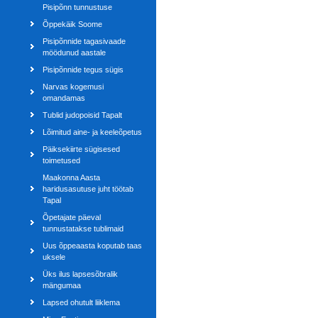
Pisipõnn tunnustuse
Õppekäik Soome
Pisipõnnide tagasivaade
möödunud aastale
Pisipõnnide tegus sügis
Narvas kogemusi
omandamas
Tublid judopoisid Tapalt
Lõimitud aine- ja keeleõpetus
Päiksekiirte sügisesed
toimetused
Maakonna Aasta
haridusasutuse juht töötab
Tapal
Õpetajate päeval
tunnustatakse tublimaid
Uus õppeaasta koputab taas
uksele
Üks ilus lapsesõbralik
mängumaa
Lapsed ohutult liiklema