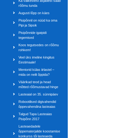
Ka väikestest asjadest saab
rõõmu tunda
Augusti lõpp on käes
Pisipõnnil on nüüd ka oma
Pipi ja Sipsik
Pisipõnnide igatpidi
tegemised
Koos tegutsedes on rõõmu
rohkem!
Veel üks imeline kingitus
Eestimaale!
Mentorid külas iirlastel –
mida on neilt õppida?
Väärikad teod ja head
mõtted rõõmustavad hinge
Lasteaial on 35. sünnipäev
Robootilised digivahendid
õppevahendina lasteaias
Talgud Tapa Lasteaias
Pisipõnn 2017
Lasteaedadele
õppematerjalide koostamise
konkurss tõi lasteaeda