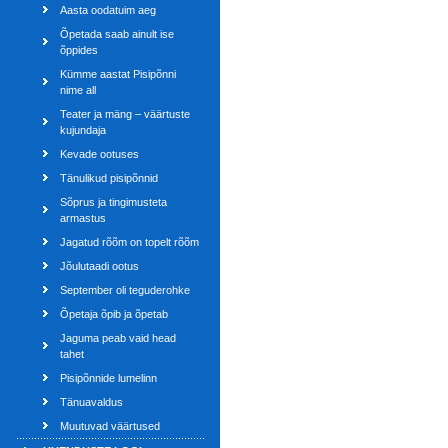
Aasta oodatuim aeg
Õpetada saab ainult ise
õppides
Kümme aastat Pisipõnni
nime all
Teater ja mäng – väärtuste
kujundaja
Kevade ootuses
Tänulikud pisipõnnid
Sõprus ja tingimusteta
armastus
Jagatud rõõm on topelt rõõm
Jõulutaadi ootus
September oli teguderohke
Õpetaja õpib ja õpetab
Jaguma peab vaid head
tahet
Pisipõnnide lumelinn
Tänuavaldus
Muutuvad väärtused