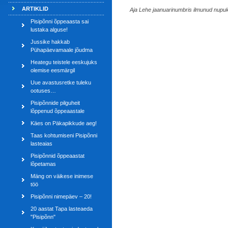
ARTIKLID
Aja Lehe jaanuarinumbris ilmunud nupuk
Pisipõnni õppeaasta sai
lustaka alguse!
Jussike hakkab
Pühapäevamaale jõudma
Heategu teistele eeskujuks
olemise eesmärgil
Uue avastusretke tuleku
ootuses…
Pisipõnnide pilguheit
lõppenud õppeaastale
Käes on Päkapikkude aeg!
Taas kohtumiseni Pisipõnni
lasteaias
Pisipõnnid õppeaastat
lõpetamas
Mäng on väikese inimese
töö
Pisipõnni nimepäev – 20!
20 aastat Tapa lasteaeda
"Pisipõnn"