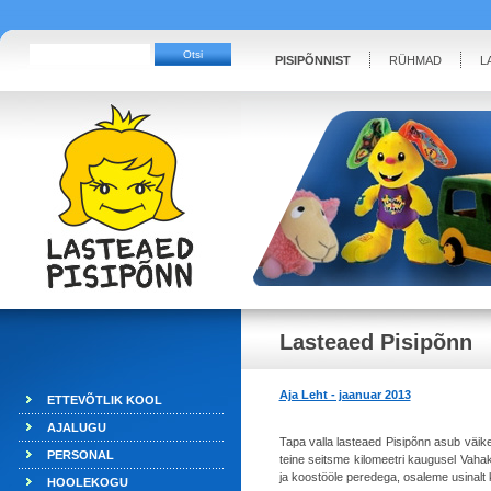
PISIPÕNNIST
RÜHMAD
L
Lasteaed Pisipõnn
Aja Leht - jaanuar 2013
ETTEVÕTLIK KOOL
AJALUGU
Tapa valla lasteaed Pisipõnn asub väik
PERSONAL
teine seitsme kilomeetri kaugusel Vaha
ja koostööle peredega, osaleme usinalt
HOOLEKOGU