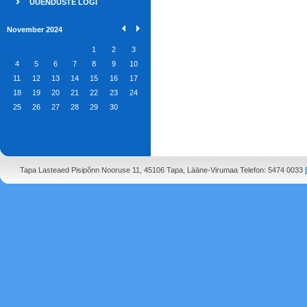
UUENDUSTE LOGI
November 2024
1
2
3
4
5
6
7
8
9
10
11
12
13
14
15
16
17
18
19
20
21
22
23
24
25
26
27
28
29
30
Tapa Lasteaed Pisipõnn Nooruse 11, 45106 Tapa, Lääne-Virumaa Telefon: 5474 0033