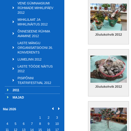
VENE GÜMNAASIUMI
RÜHMADE MIHKLIPÄEV
2012
MIHKLILAAT JA
MIHKLINÄITUS 2012
ÕNNESEENE RÜHMA
Jõulukohvik 2012
AVAMINE 2012
LASTE MÄNGU
ORGANISATSIOONI 26.
KONVERENTS
LUMELINN 2012
LASTE TÖÖDE NÄITUS
2012
PISIPÕNNI
TEATRIFESTIVAL 2012
Jõulukohvik 2012
2011
MAJAD
Mai 2026
1
2
3
4
5
6
7
8
9
10
11
12
13
14
15
16
17