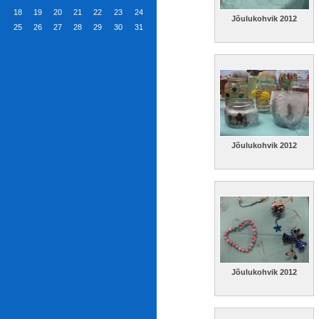
18
19
20
21
22
23
24
Jõulukohvik 2012
25
26
27
28
29
30
31
Jõulukohvik 2012
Jõulukohvik 2012