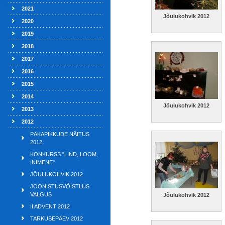
2021
Jõulukohvik 2012
2020
2019
2018
2017
2016
2015
2014
Jõulukohvik 2012
2013
2012
PÄKAPIKKUDE NÄITUS
2012
KONKURSS "LIND, LOOM,
INIMENE"
JÕULUKOHVIK 2012
JOONISTUSVÕISTLUS
VALGUS
Jõulukohvik 2012
II ADVENT 2012
TARKUSEPÄEV 2012