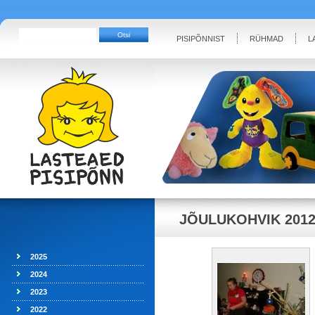
PISIPÕNNIST
RÜHMAD
L
JÕULUKOHVIK 201
2025
2024
2023
2022