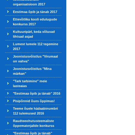
organisatsioon 2017
Eestimaa õpib ja tänab 2017
Ettevõtliku kooli edulugude
konkurss 2017
Kultuuripärl, keda võluvad
lihtsad asjad
Lumest lumele 112 tegemine
2017
Joonistusvõistlus "Virumaal
on vahva"
Joonistusvõistlus "Mina
märkan"
"Tark tarbimine" meie
lasteaias
"Eestimaa õpib ja tänab" 2016
Pisipõnnid õues õppimas!
Teeme õuele hädaabinumbri
112 tulemused 2016
Raudteeohutusteemaliste
õppematerjalide konkurss
"Eestimaa õpib ja tänab"