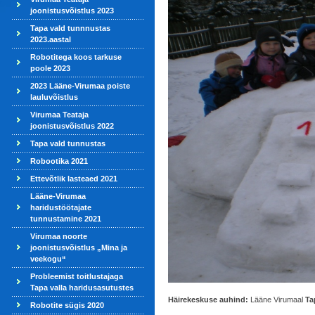
joonistusvõistlus 2023
Tapa vald tunnnustas
2023.aastal
Robotitega koos tarkuse
poole 2023
2023 Lääne-Virumaa poiste
lauluvõistlus
Virumaa Teataja
joonistusvõistlus 2022
Tapa vald tunnustas
Robootika 2021
Ettevõtlik lasteaed 2021
Lääne-Virumaa
haridustöötajate
tunnustamine 2021
Virumaa noorte
joonistusvõistlus „Mina ja
veekogu“
Probleemist toitlustajaga
Tapa valla haridusasutustes
Häirekeskuse auhind:
Lääne Virumaal
Ta
Robotite sügis 2020