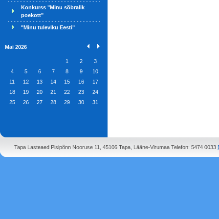
Konkurss "Minu sõbralik
poekott"
"Minu tuleviku Eesti"
Mai 2026
1
2
3
4
5
6
7
8
9
10
11
12
13
14
15
16
17
18
19
20
21
22
23
24
25
26
27
28
29
30
31
Tapa Lasteaed Pisipõnn Nooruse 11, 45106 Tapa, Lääne-Virumaa Telefon: 5474 0033