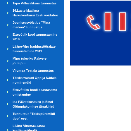
Tapa Vallavalitsus tunnustas
16.Laste Maailma
Haikukonkursi Eesti võidutöö
Joonistusvõistlus "Mina
märkan" tunnustus
Ettevõtlik kool tunnustamine
2019
Lääne-Viru haridustöötajate
tunnustamine 2019
Minu tuleviku Rakvere
jõulupuu
Virumaa Teataja tunnustus
Täiskasvanud Õppija Nädala
nominendid
Ettevõtliku kooli baastaseme
omistamine
Ida Päästekeskuse ja Eesti
Olümpiakomitee tänukirjad
Tunnustus "Toidupüramiidi
tipp" eest
Lääne-Virumaa aasta
koolitussõbralik