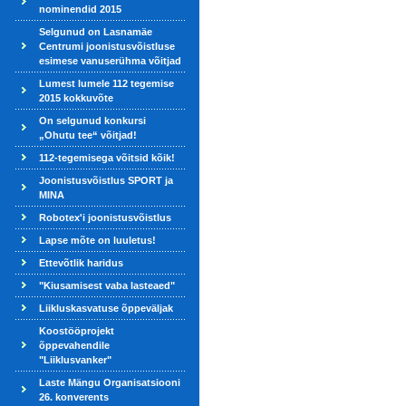
nominendid 2015
Selgunud on Lasnamäe
Centrumi joonistusvõistluse
esimese vanuserühma võitjad
Lumest lumele 112 tegemise
2015 kokkuvõte
On selgunud konkursi
„Ohutu tee“ võitjad!
112-tegemisega võitsid kõik!
Joonistusvõistlus SPORT ja
MINA
Robotex'i joonistusvõistlus
Lapse mõte on luuletus!
Ettevõtlik haridus
"Kiusamisest vaba lasteaed"
Liikluskasvatuse õppeväljak
Koostööprojekt
õppevahendile
"Liiklusvanker"
Laste Mängu Organisatsiooni
26. konverents