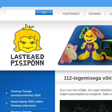
PISIPÕNNIST
RÜHMAD
L
112-tegemisega võit
Suur-suur tänu kõigile, kes tegid hädaabinu
Virumaa Teataja
kõigile kaasaelajatele ja toetajatele. Selle
joonistusvõistlus 2024
Aasta õppija 2024 Lääne-
Virumaa eripreemia
Virumaa Teataja