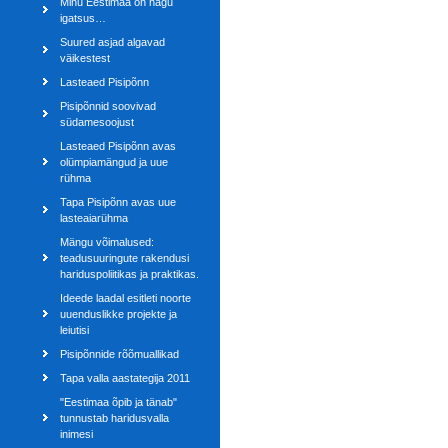
Minu Eestimaa on nagu
igatsus…
Suured asjad algavad
väikestest
Lasteaed Pisipõnn
Pisipõnnid soovivad
südamesoojust
Lasteaed Pisipõnn avas
olümpiamängud ja uue
rühma
Tapa Pisipõnn avas uue
lasteaiarühma
Mängu võimalused:
teadusuuringute rakendusi
hariduspoliitikas ja praktikas.
Ideede laadal esitleti noorte
uuenduslikke projekte ja
leiutisi
Pisipõnnide rõõmuallikad
Tapa valla aastategija 2011
"Eestimaa õpib ja tänab"
tunnustab haridusvalla
inimesi