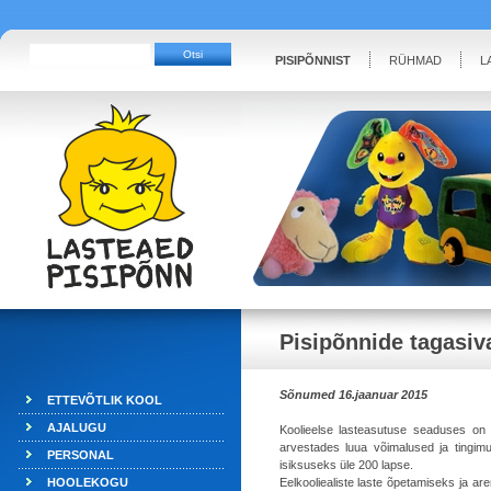
PISIPÕNNIST
RÜHMAD
L
Pisipõnnide tagasi
Sõnumed 16.jaanuar 2015
ETTEVÕTLIK KOOL
AJALUGU
Koolieelse lasteasutuse seaduses on ö
arvestades luua võimalused ja tingim
PERSONAL
isiksuseks üle 200 lapse.
HOOLEKOGU
Eelkooliealiste laste õpetamiseks ja 