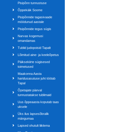
Pisipõnn tunnustuse
Õppekäik Soome
Pisipõnnide tagasivaade
möödunud aastale
Pisipõnnide tegus sügis
Narvas kogemusi
omandamas
Tublid judopoisid Tapalt
Lõimitud aine- ja keeleõpetus
Päiksekiirte sügisesed
toimetused
Maakonna Aasta
haridusasutuse juht töötab
Tapal
Õpetajate päeval
tunnustatakse tublimaid
Uus õppeaasta koputab taas
uksele
Üks ilus lapsesõbralik
mängumaa
Lapsed ohutult liiklema