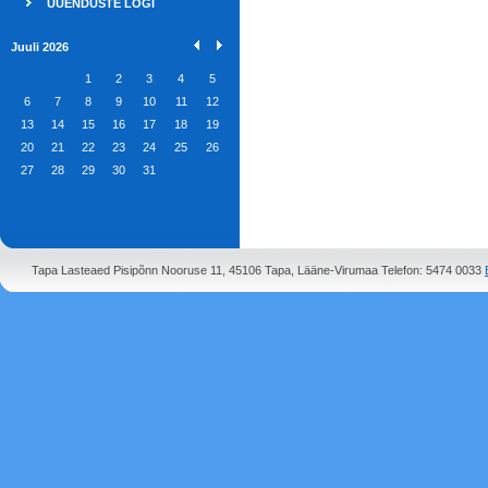
UUENDUSTE LOGI
Juuli 2026
1
2
3
4
5
6
7
8
9
10
11
12
13
14
15
16
17
18
19
20
21
22
23
24
25
26
27
28
29
30
31
Tapa Lasteaed Pisipõnn Nooruse 11, 45106 Tapa, Lääne-Virumaa Telefon: 5474 0033