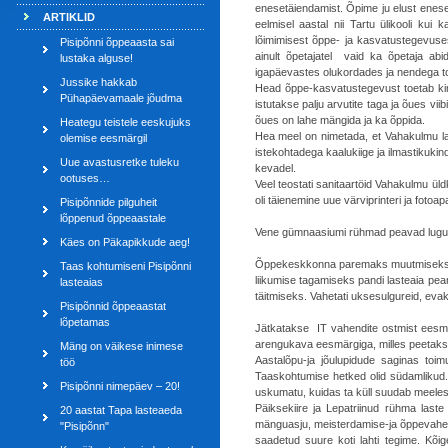
enesetäiendamist. Õpime ju elust eneses
ARTIKLID
eelmisel aastal nii Tartu ülikooli kui
lõimimisest õppe- ja kasvatustegevuse
Pisipõnni õppeaasta sai
ainult õpetajatel vaid ka õpetaja abide
lustaka alguse!
igapäevastes olukordades ja nendega toi
Jussike hakkab
Head õppe-kasvatustegevust toetab kin
Pühapäevamaale jõudma
istutakse palju arvutite taga ja õues vi
õues on lahe mängida ja ka õppida.
Heategu teistele eeskujuks
Hea meel on nimetada, et Vahakulmu la
olemise eesmärgil
istekohtadega kaalukiige ja ilmastikukin
Uue avastusretke tuleku
kevadel.
ootuses…
Veel teostati sanitaartöid Vahakulmu ül
oli täienemine uue värviprinteri ja fot
Pisipõnnide pilguheit
lõppenud õppeaastale
Vene gümnaasiumi rühmad peavad lugu o
Käes on Päkapikkude aeg!
Õppekeskkonna paremaks muutmiseks te
Taas kohtumiseni Pisipõnni
liikumise tagamiseks pandi lasteaia pea
lasteaias
täitmiseks. Vahetati uksesulgureid, ev
Pisipõnnid õppeaastat
lõpetamas
Jätkatakse IT vahendite ostmist eesmär
arengukava eesmärgiga, milles peetaks 
Mäng on väikese inimese
Aastalõpu-ja jõulupidude saginas toimu
töö
Taaskohtumise hetked olid südamlikud. 
Pisipõnni nimepäev – 20!
uskumatu, kuidas ta küll suudab meeles 
Päiksekiire ja Lepatriinud rühma laste
20 aastat Tapa lasteaeda
mänguasju, meisterdamise-ja õppevahende
"Pisipõnn"
saadetud suure koti lahti tegime. Kõ