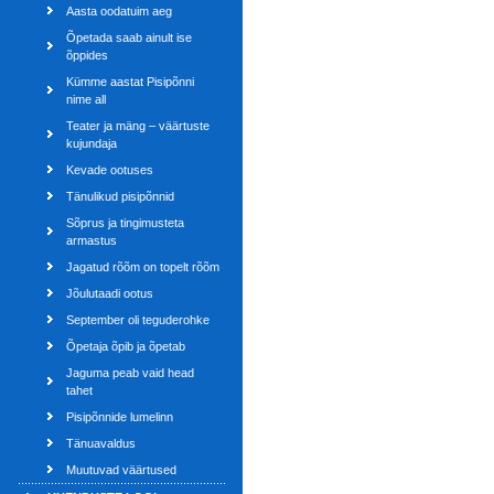
Aasta oodatuim aeg
Õpetada saab ainult ise
õppides
Kümme aastat Pisipõnni
nime all
Teater ja mäng – väärtuste
kujundaja
Kevade ootuses
Tänulikud pisipõnnid
Sõprus ja tingimusteta
armastus
Jagatud rõõm on topelt rõõm
Jõulutaadi ootus
September oli teguderohke
Õpetaja õpib ja õpetab
Jaguma peab vaid head
tahet
Pisipõnnide lumelinn
Tänuavaldus
Muutuvad väärtused