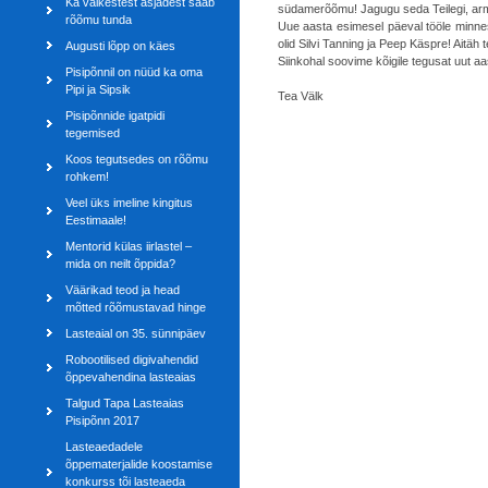
Ka väikestest asjadest saab
südamerõõmu! Jagugu seda Teilegi, arm
rõõmu tunda
Uue aasta esimesel päeval tööle minnes 
olid Silvi Tanning ja Peep Käspre! Aitäh 
Augusti lõpp on käes
Siinkohal soovime kõigile tegusat uut aa
Pisipõnnil on nüüd ka oma
Pipi ja Sipsik
Tea Välk
Pisipõnnide igatpidi
tegemised
Koos tegutsedes on rõõmu
rohkem!
Veel üks imeline kingitus
Eestimaale!
Mentorid külas iirlastel –
mida on neilt õppida?
Väärikad teod ja head
mõtted rõõmustavad hinge
Lasteaial on 35. sünnipäev
Robootilised digivahendid
õppevahendina lasteaias
Talgud Tapa Lasteaias
Pisipõnn 2017
Lasteaedadele
õppematerjalide koostamise
konkurss tõi lasteaeda