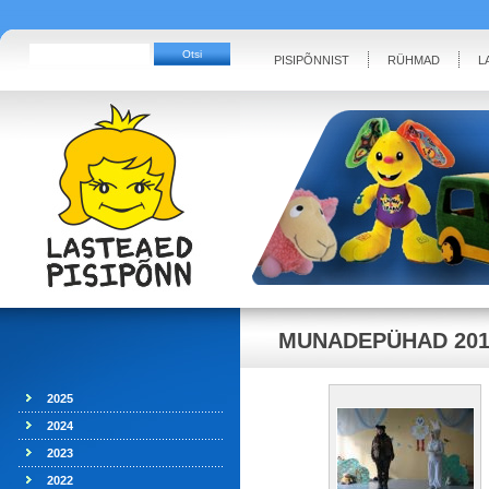
PISIPÕNNIST
RÜHMAD
L
MUNADEPÜHAD 201
2025
2024
2023
2022