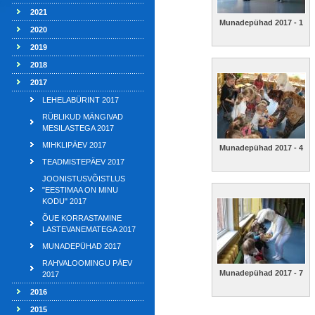
2021
Munadepühad 2017 - 1
2020
2019
2018
2017
LEHELABÜRINT 2017
RÜBLIKUD MÄNGIVAD
MESILASTEGA 2017
MIHKLIPÄEV 2017
Munadepühad 2017 - 4
TEADMISTEPÄEV 2017
JOONISTUSVÕISTLUS
"EESTIMAA ON MINU
KODU" 2017
ÕUE KORRASTAMINE
LASTEVANEMATEGA 2017
MUNADEPÜHAD 2017
RAHVALOOMINGU PÄEV
Munadepühad 2017 - 7
2017
2016
2015