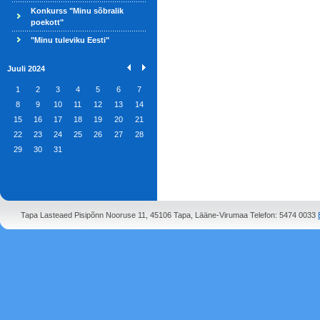
Konkurss "Minu sõbralik
poekott"
"Minu tuleviku Eesti"
Juuli 2024
1
2
3
4
5
6
7
8
9
10
11
12
13
14
15
16
17
18
19
20
21
22
23
24
25
26
27
28
29
30
31
Tapa Lasteaed Pisipõnn Nooruse 11, 45106 Tapa, Lääne-Virumaa Telefon: 5474 0033