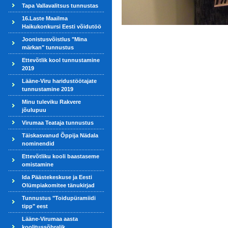
Tapa Vallavalitsus tunnustas
16.Laste Maailma
Haikukonkursi Eesti võidutöö
Joonistusvõistlus "Mina
märkan" tunnustus
Ettevõtlik kool tunnustamine
2019
Lääne-Viru haridustöötajate
tunnustamine 2019
Minu tuleviku Rakvere
jõulupuu
Virumaa Teataja tunnustus
Täiskasvanud Õppija Nädala
nominendid
Ettevõtliku kooli baastaseme
omistamine
Ida Päästekeskuse ja Eesti
Olümpiakomitee tänukirjad
Tunnustus "Toidupüramiidi
tipp" eest
Lääne-Virumaa aasta
koolitussõbralik