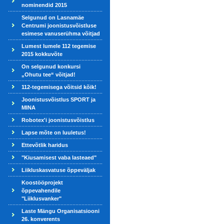
nominendid 2015
Selgunud on Lasnamäe
Centrumi joonistusvõistluse
esimese vanuserühma võitjad
Lumest lumele 112 tegemise
2015 kokkuvõte
On selgunud konkursi
„Ohutu tee“ võitjad!
112-tegemisega võitsid kõik!
Joonistusvõistlus SPORT ja
MINA
Robotex'i joonistusvõistlus
Lapse mõte on luuletus!
Ettevõtlik haridus
"Kiusamisest vaba lasteaed"
Liikluskasvatuse õppeväljak
Koostööprojekt
õppevahendile
"Liiklusvanker"
Laste Mängu Organisatsiooni
26. konverents