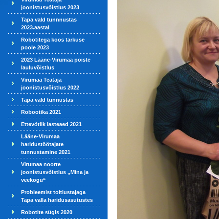
joonistusvõistlus 2023
Tapa vald tunnnustas
2023.aastal
Robotitega koos tarkuse
poole 2023
2023 Lääne-Virumaa poiste
lauluvõistlus
Virumaa Teataja
joonistusvõistlus 2022
Tapa vald tunnustas
Robootika 2021
Ettevõtlik lasteaed 2021
Lääne-Virumaa
haridustöötajate
tunnustamine 2021
Virumaa noorte
joonistusvõistlus „Mina ja
veekogu“
Probleemist toitlustajaga
Tapa valla haridusasutustes
Robotite sügis 2020