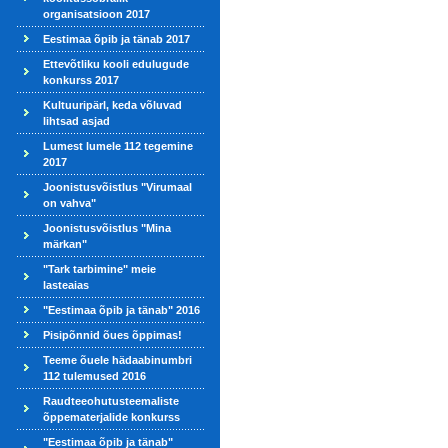
organisatsioon 2017
Eestimaa õpib ja tänab 2017
Ettevõtliku kooli edulugude
konkurss 2017
Kultuuripärl, keda võluvad
lihtsad asjad
Lumest lumele 112 tegemine
2017
Joonistusvõistlus "Virumaal
on vahva"
Joonistusvõistlus "Mina
märkan"
"Tark tarbimine" meie
lasteaias
"Eestimaa õpib ja tänab" 2016
Pisipõnnid õues õppimas!
Teeme õuele hädaabinumbri
112 tulemused 2016
Raudteeohutusteemaliste
õppematerjalide konkurss
"Eestimaa õpib ja tänab"