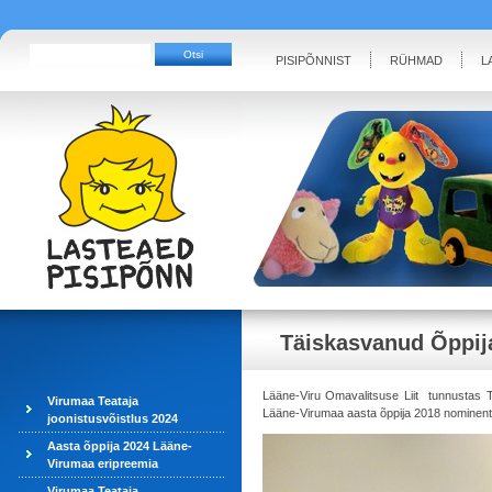
PISIPÕNNIST
RÜHMAD
L
Täiskasvanud Õppij
Lääne-Viru Omavalitsuse Liit tunnustas T
Virumaa Teataja
Lääne-Virumaa aasta õppija 2018 nominentide
joonistusvõistlus 2024
Aasta õppija 2024 Lääne-
Virumaa eripreemia
Virumaa Teataja