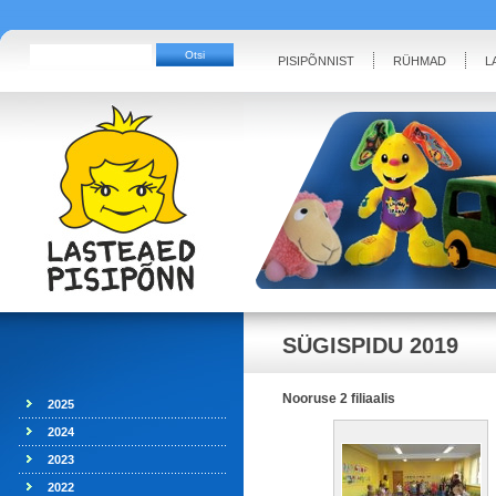
PISIPÕNNIST
RÜHMAD
L
SÜGISPIDU 2019
Nooruse 2 filiaalis
2025
2024
2023
2022