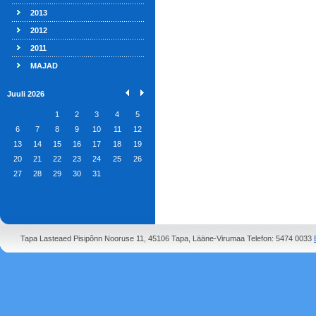
2013
2012
2011
MAJAD
Juuli 2026
1
2
3
4
5
6
7
8
9
10
11
12
13
14
15
16
17
18
19
20
21
22
23
24
25
26
27
28
29
30
31
Tapa Lasteaed Pisipõnn Nooruse 11, 45106 Tapa, Lääne-Virumaa Telefon: 5474 0033