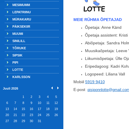
MESIMUMM
LEPATRIINU
MEIE RÜHMA ÕPETAJAD
MÜRAKARU
PÄIKSEKIIR
Õpetaja: Anne Känd
MUUMI
Õpetaja assistent: Krist
SINILILL
Abiõpetaja: Sandra Hol
TÕRUKE
Muusikaõpetaja: Leeve
SIPSIK
Liikumisõpetaja: Ülle O
PIPI
Eripedagoog: Kadri Koh
LOTTE
Logopeed: Liliana Vall
KARLSSON
Mobiil
5919 9410
Juuli 2026
E-post
pisiponnlotte@gmail.co
1
2
3
4
5
6
7
8
9
10
11
12
13
14
15
16
17
18
19
20
21
22
23
24
25
26
27
28
29
30
31