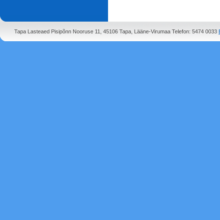
Tapa Lasteaed Pisipõnn Nooruse 11, 45106 Tapa, Lääne-Virumaa Telefon: 5474 0033