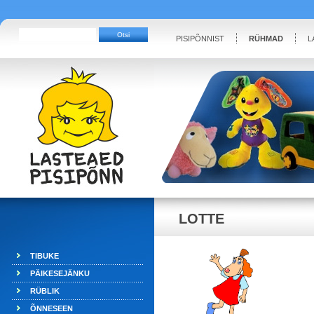
PISIPÕNNIST
RÜHMAD
L
LOTTE
TIBUKE
PÄIKESEJÄNKU
RÜBLIK
ÕNNESEEN