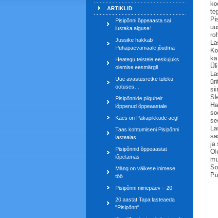
ko
ARTIKLID
te
Pi
Pisipõnni õppeaasta sai
uu
lustaka alguse!
ro
Jussike hakkab
La
Pühapäevamaale jõudma
Ko
ka
Heategu teistele eeskujuks
Ül
olemise eesmärgil
La
Uue avastusretke tuleku
ür
ootuses…
si
Sl
Pisipõnnide pilguheit
Ha
lõppenud õppeaastale
so
Käes on Päkapikkude aeg!
se
La
Taas kohtumiseni Pisipõnni
sa
lasteaias
ja
Pisipõnnid õppeaastat
Ol
lõpetamas
mu
So
Mäng on väikese inimese
Pü
töö
Pisipõnni nimepäev – 20!
20 aastat Tapa lasteaeda
"Pisipõnn"