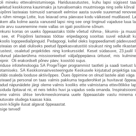
oli mineku ettevalmistumisega. Haridusasutustes, kuhu lapsi sügisest taa
geletud keskkonna kaunimaks ja turvalisemaks muutmisega ning selle kõrval 
sipõnni lasteaias toimusid sarnaselt eelmise aasta suvele suuremad renove
s rühm nimega Lotte, kus leiavad oma päevase kodu väikesed mudilased. Las
hkem alla kolme aasta vanuseid lapsi ning see ongi tinginud vajaduse luua la
ste arvu suurenemine meie vallas on igati positiivne sõnum.
nkursi korras on uueks õppeaastaks tööle võetud rühma-, liikumis- ja muu
 see, et Pisipõnni lasteaias töötav eripedagoog sooritas suvel edukalt k
ikoolis logopeediaõpinguid. Pedagoogi, kellel oleks logopeediameti pädevused, 
steaias on alati oluliseks peetud õppekasvatustöö sisukust ning selle rikast
itustest, osaletud projektides ning konkurssidel. Keset südasuve, 23.juuli
irdunud jalaväerühma missioonieelsel väljaõppepäeva üritusel, mis kulmin
eipnir. Oli erakordselt põnev päev, koostöö sujus.
riduse infotehnoloogia SA ProgeTiiger programmist taotleti ja saadi toetust la
etamiseks. SA Keskkonnainvesteeringute Keskusele kirjutatud projektiga saa
eläbi osaleda looduse aktiivõppes. Õues õppimine on olnud lastele alati väga
steaed ja personal on taas valmis pakkuma teguderohket ja huvitavat õppeaa
adud näpunäidete järgi oleme valmis kooliks ette valmistama ettevõtlikke la
 siduda õpitavat nii, et neis tekiks huvi ja vajadus seda omanda. Inspiratsiooni
eme valmis ühtse tervikmeeskonnana uuele õppeaastale vastu minema ni
utuvate oludega kaasas käia.
ovin kõigile ilusat algavat õppeaastat.
sige terved!