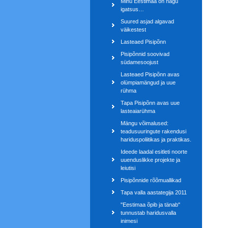
Minu Eestimaa on nagu
igatsus…
Suured asjad algavad
väikestest
Lasteaed Pisipõnn
Pisipõnnid soovivad
südamesoojust
Lasteaed Pisipõnn avas
olümpiamängud ja uue
rühma
Tapa Pisipõnn avas uue
lasteaiarühma
Mängu võimalused:
teadusuuringute rakendusi
hariduspoliitikas ja praktikas.
Ideede laadal esitleti noorte
uuenduslikke projekte ja
leiutisi
Pisipõnnide rõõmuallikad
Tapa valla aastategija 2011
"Eestimaa õpib ja tänab"
tunnustab haridusvalla
inimesi