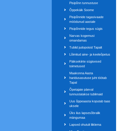
Pisipõnn tunnustuse
Õppekäik Soome
Pisipõnnide tagasivaade
möödunud aastale
Pisipõnnide tegus sügis
Narvas kogemusi
omandamas
Tublid judopoisid Tapalt
Lõimitud aine- ja keeleõpetus
Päiksekiirte sügisesed
toimetused
Maakonna Aasta
haridusasutuse juht töötab
Tapal
Õpetajate päeval
tunnustatakse tublimaid
Uus õppeaasta koputab taas
uksele
Üks ilus lapsesõbralik
mängumaa
Lapsed ohutult liiklema