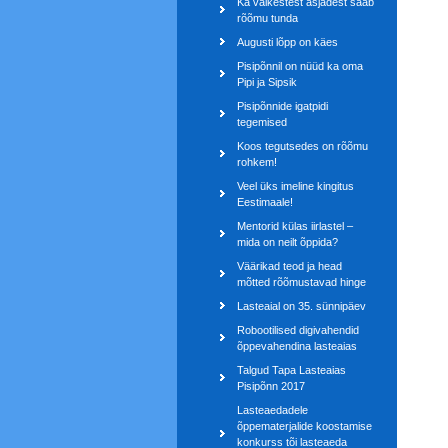
Ka väikestest asjadest saab
rõõmu tunda
Augusti lõpp on käes
Pisipõnnil on nüüd ka oma
Pipi ja Sipsik
Pisipõnnide igatpidi
tegemised
Koos tegutsedes on rõõmu
rohkem!
Veel üks imeline kingitus
Eestimaale!
Mentorid külas iirlastel –
mida on neilt õppida?
Väärikad teod ja head
mõtted rõõmustavad hinge
Lasteaial on 35. sünnipäev
Robootilised digivahendid
õppevahendina lasteaias
Talgud Tapa Lasteaias
Pisipõnn 2017
Lasteaedadele
õppematerjalide koostamise
konkurss tõi lasteaeda