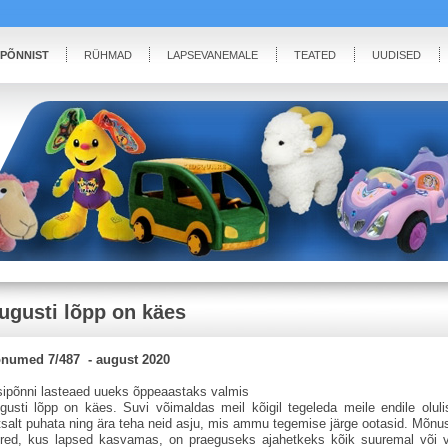
IPÕNNIST
RÜHMAD
LAPSEVANEMALE
TEATED
UUDISED
ugusti lõpp on käes
numed 7/487 - august 2020
sipõnni lasteaed uueks õppeaastaks valmis
gusti lõpp on käes. Suvi võimaldas meil kõigil tegeleda meile endile oluli
htsalt puhata ning ära teha neid asju, mis ammu tegemise järge ootasid. Mõnu
red, kus lapsed kasvamas, on praeguseks ajahetkeks kõik suuremal või v