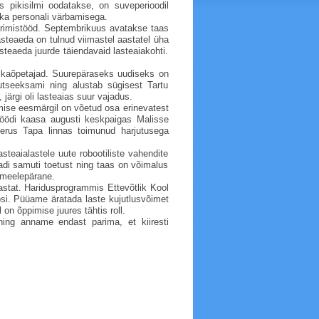
s pikisilmi oodatakse, on suveperioodil
ka personali värbamisega.
erimistööd. Septembrikuus avatakse taas
teaeda on tulnud viimastel aastatel üha
steaeda juurde täiendavaid lasteaiakohti.
sikaõpetajad. Suurepäraseks uudiseks on
utseeksami ning alustab sügisest Tartu
järgi oli lasteaias suur vajadus.
amise eesmärgil on võetud osa erinevatest
l löödi kaasa augusti keskpaigas Malisse
eerus Tapa linnas toimunud harjutusega
steaialastele uute robootiliste vahendite
di samuti toetust ning taas on võimalus
 meelepärane.
stat. Haridusprogrammis Ettevõtlik Kool
psi. Püüame äratada laste kujutlusvõimet
l on õppimise juures tähtis roll.
ng anname endast parima, et kiiresti