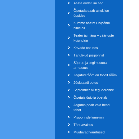
Aasta oodatuim aeg
Õpetada saab ainult ise
õppides
Kümme aastat Pisipõnni
nime all
Teater ja mäng – väärtuste
kujundaja
Kevade ootuses
Tänulikud pisipõnnid
Sõprus ja tingimusteta
armastus
Jagatud rõõm on topelt rõõm
Jõulutaadi ootus
September oli teguderohke
Õpetaja õpib ja õpetab
Jaguma peab vaid head
tahet
Pisipõnnide lumelinn
Tänuavaldus
Muutuvad väärtused