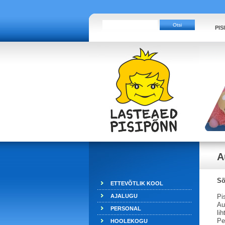
PIS
A
Sõ
ETTEVÕTLIK KOOL
AJALUGU
Pi
Au
PERSONAL
li
Pe
HOOLEKOGU