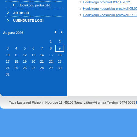
»
Hoolekogu protokoll 03-11-2022
Hoolekogu protokollid
»
Hoolekogu koosoleku protokoll 05.0
ARTIKLID
»
Hoolekogu koosoleku protokoll 27.1
UUENDUSTE LOGI
August 2026
1
2
3
4
5
6
7
8
9
10
11
12
13
14
15
16
17
18
19
20
21
22
23
24
25
26
27
28
29
30
31
Tapa Lasteaed Pisipõnn Nooruse 11, 45106 Tapa, Lääne-Virumaa Telefon: 5474 0033