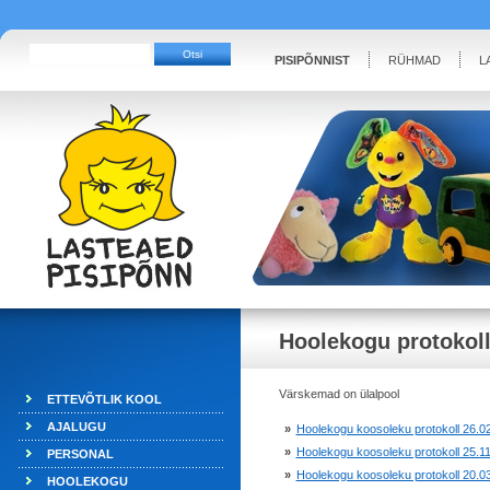
PISIPÕNNIST
RÜHMAD
L
Hoolekogu protokoll
Värskemad on ülalpool
ETTEVÕTLIK KOOL
AJALUGU
»
Hoolekogu koosoleku protokoll 26.0
»
Hoolekogu koosoleku protokoll 25.1
PERSONAL
»
Hoolekogu koosoleku protokoll 20.0
HOOLEKOGU