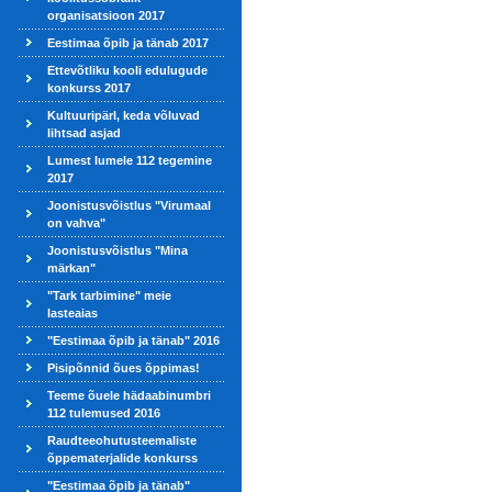
organisatsioon 2017
Eestimaa õpib ja tänab 2017
Ettevõtliku kooli edulugude
konkurss 2017
Kultuuripärl, keda võluvad
lihtsad asjad
Lumest lumele 112 tegemine
2017
Joonistusvõistlus "Virumaal
on vahva"
Joonistusvõistlus "Mina
märkan"
"Tark tarbimine" meie
lasteaias
"Eestimaa õpib ja tänab" 2016
Pisipõnnid õues õppimas!
Teeme õuele hädaabinumbri
112 tulemused 2016
Raudteeohutusteemaliste
õppematerjalide konkurss
"Eestimaa õpib ja tänab"