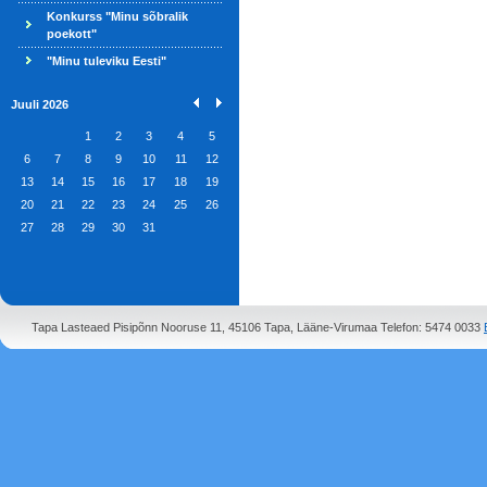
Konkurss "Minu sõbralik
poekott"
"Minu tuleviku Eesti"
Juuli 2026
1
2
3
4
5
6
7
8
9
10
11
12
13
14
15
16
17
18
19
20
21
22
23
24
25
26
27
28
29
30
31
Tapa Lasteaed Pisipõnn Nooruse 11, 45106 Tapa, Lääne-Virumaa Telefon: 5474 0033