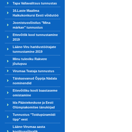
Tapa Vallavalitsus tunnustas
16.Laste Maailma
Haikukonkursi Eesti võidutöö
Joonistusvõistlus "Mina
märkan" tunnustus
Ettevõtlik kool tunnustamine
2019
Lääne-Viru haridustöötajate
tunnustamine 2019
Minu tuleviku Rakvere
jõulupuu
Virumaa Teataja tunnustus
Täiskasvanud Õppija Nädala
nominendid
Ettevõtliku kooli baastaseme
omistamine
Ida Päästekeskuse ja Eesti
Olümpiakomitee tänukirjad
Tunnustus "Toidupüramiidi
tipp" eest
Lääne-Virumaa aasta
koolitussõbralik