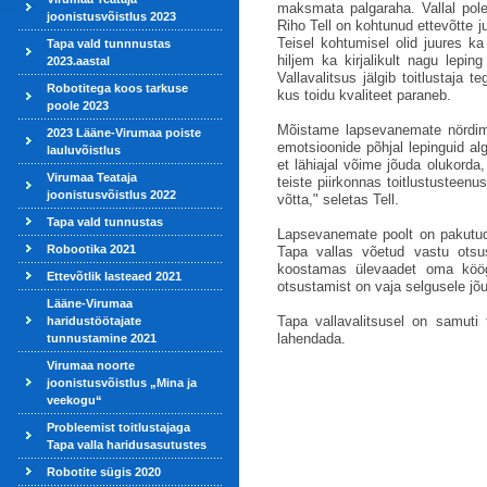
maksmata palgaraha. Vallal pol
joonistusvõistlus 2023
Riho Tell on kohtunud ettevõtte ju
Teisel kohtumisel olid juures ka
Tapa vald tunnnustas
hiljem ka kirjalikult nagu lepin
2023.aastal
Vallavalitsus jälgib toitlustaja
Robotitega koos tarkuse
kus toidu kvaliteet paraneb.
poole 2023
Mõistame lapsevanemate nördimus
2023 Lääne-Virumaa poiste
emotsioonide põhjal lepinguid al
lauluvõistlus
et lähiajal võime jõuda olukorda
Virumaa Teataja
teiste piirkonnas toitlustusteen
joonistusvõistlus 2022
võtta," seletas Tell.
Tapa vald tunnustas
Lapsevanemate poolt on pakutud,
Robootika 2021
Tapa vallas võetud vastu otsu
koostamas ülevaadet oma köö
Ettevõtlik lasteaed 2021
otsustamist on vaja selgusele j
Lääne-Virumaa
Tapa vallavalitsusel on samuti
haridustöötajate
lahendada.
tunnustamine 2021
Virumaa noorte
joonistusvõistlus „Mina ja
veekogu“
Probleemist toitlustajaga
Tapa valla haridusasutustes
Robotite sügis 2020