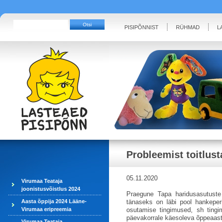
PISIPÕNNIST
RÜHMAD
L
Probleemist toitlus
05.11.2020
Virumaa Teataja
joonistusvõistlus 2024
Praegune Tapa haridusasutuste t
Aasta õppija 2024 Lääne-
tänaseks on läbi pool hankeperio
Virumaa eripreemia
osutamise tingimused, sh tingim
päevakorrale käesoleva õppeaasta 
Virumaa Teataja