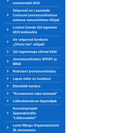
nominendid 2015
Selgunud on Lasnamäe
Centrumi joonistusvõistluse
esimese vanuserühma võitjad
Lumest lumele 112 tegemise
2015 kokkuvõte
On selgunud konkursi
„Ohutu tee“ võitjad!
112-tegemisega võitsid kõik!
Joonistusvõistlus SPORT ja
MINA
Robotex'i joonistusvõistlus
Lapse mõte on luuletus!
Ettevõtlik haridus
"Kiusamisest vaba lasteaed"
Liikluskasvatuse õppeväljak
Koostööprojekt
õppevahendile
"Liiklusvanker"
Laste Mängu Organisatsiooni
26. konverents