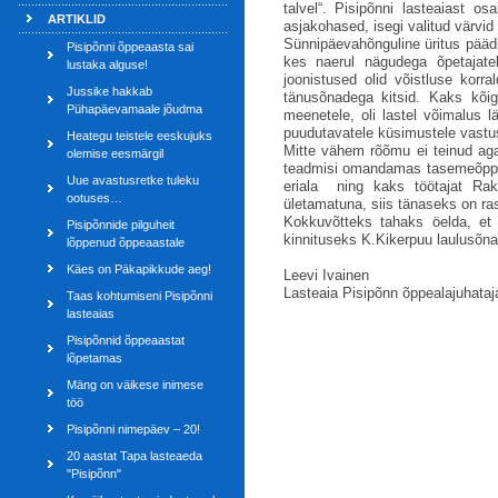
talvel“. Pisipõnni lasteaiast o
ARTIKLID
asjakohased, isegi valitud värv
Sünnipäevahõnguline üritus päädi
Pisipõnni õppeaasta sai
kes naerul nägudega õpetajatel
lustaka alguse!
joonistused olid võistluse korr
Jussike hakkab
tänusõnadega kitsid. Kaks kõig
Pühapäevamaale jõudma
meenetele, oli lastel võimalus l
puudutavatele küsimustele vastus
Heategu teistele eeskujuks
Mitte vähem rõõmu ei teinud aga k
olemise eesmärgil
teadmisi omandamas tasemeõppe 
Uue avastusretke tuleku
eriala ning kaks töötajat Rakv
ootuses…
ületamatuna, siis tänaseks on ras
Kokkuvõtteks tahaks öelda, et
Pisipõnnide pilguheit
kinnituseks K.Kikerpuu laulusõn
lõppenud õppeaastale
Käes on Päkapikkude aeg!
Leevi Ivainen
Lasteaia Pisipõnn õppealajuhataj
Taas kohtumiseni Pisipõnni
lasteaias
Pisipõnnid õppeaastat
lõpetamas
Mäng on väikese inimese
töö
Pisipõnni nimepäev – 20!
20 aastat Tapa lasteaeda
"Pisipõnn"