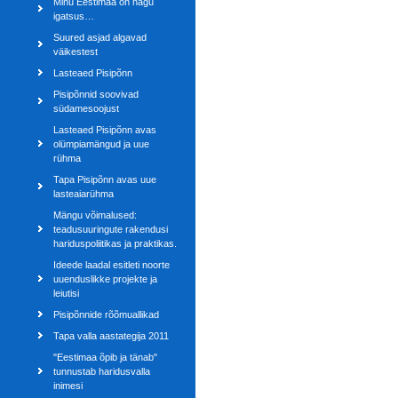
Minu Eestimaa on nagu
igatsus…
Suured asjad algavad
väikestest
Lasteaed Pisipõnn
Pisipõnnid soovivad
südamesoojust
Lasteaed Pisipõnn avas
olümpiamängud ja uue
rühma
Tapa Pisipõnn avas uue
lasteaiarühma
Mängu võimalused:
teadusuuringute rakendusi
hariduspoliitikas ja praktikas.
Ideede laadal esitleti noorte
uuenduslikke projekte ja
leiutisi
Pisipõnnide rõõmuallikad
Tapa valla aastategija 2011
"Eestimaa õpib ja tänab"
tunnustab haridusvalla
inimesi