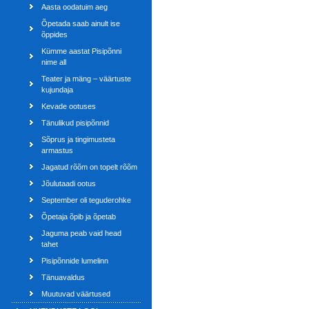
Aasta oodatuim aeg
Õpetada saab ainult ise
õppides
Kümme aastat Pisipõnni
nime all
Teater ja mäng – väärtuste
kujundaja
Kevade ootuses
Tänulikud pisipõnnid
Sõprus ja tingimusteta
armastus
Jagatud rõõm on topelt rõõm
Jõulutaadi ootus
September oli teguderohke
Õpetaja õpib ja õpetab
Jaguma peab vaid head
tahet
Pisipõnnide lumelinn
Tänuavaldus
Muutuvad väärtused