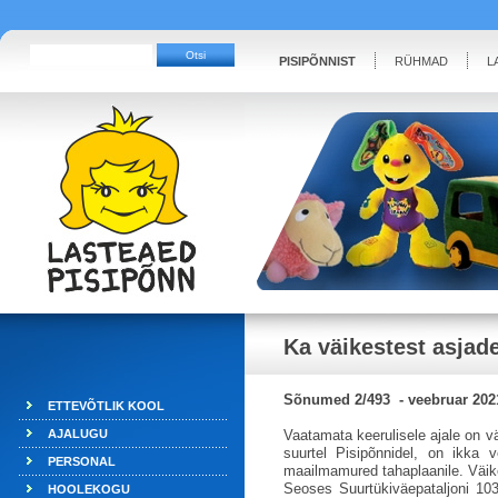
PISIPÕNNIST
RÜHMAD
L
Ka väikestest asjad
Sõnumed 2/493 - veebruar 202
ETTEVÕTLIK KOOL
AJALUGU
Vaatamata keerulisele ajale on v
suurtel Pisipõnnidel, on ikka 
PERSONAL
maailmamured tahaplaanile. Väike
Seoses Suurtükiväepataljoni 103.
HOOLEKOGU