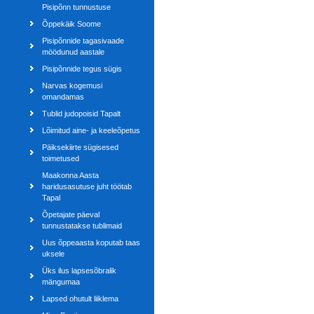
Pisipõnn tunnustuse
Õppekäik Soome
Pisipõnnide tagasivaade
möödunud aastale
Pisipõnnide tegus sügis
Narvas kogemusi
omandamas
Tublid judopoisid Tapalt
Lõimitud aine- ja keeleõpetus
Päiksekiirte sügisesed
toimetused
Maakonna Aasta
haridusasutuse juht töötab
Tapal
Õpetajate päeval
tunnustatakse tublimaid
Uus õppeaasta koputab taas
uksele
Üks ilus lapsesõbralik
mängumaa
Lapsed ohutult liiklema