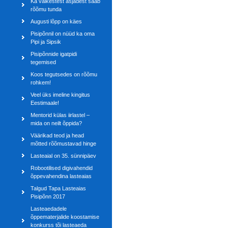
Ka väikestest asjadest saab
rõõmu tunda
Augusti lõpp on käes
Pisipõnnil on nüüd ka oma
Pipi ja Sipsik
Pisipõnnide igatpidi
tegemised
Koos tegutsedes on rõõmu
rohkem!
Veel üks imeline kingitus
Eestimaale!
Mentorid külas iirlastel –
mida on neilt õppida?
Väärikad teod ja head
mõtted rõõmustavad hinge
Lasteaial on 35. sünnipäev
Robootilised digivahendid
õppevahendina lasteaias
Talgud Tapa Lasteaias
Pisipõnn 2017
Lasteaedadele
õppematerjalide koostamise
konkurss tõi lasteaeda