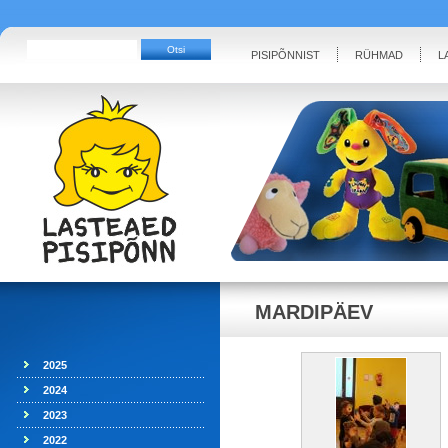
PISIPÕNNIST
RÜHMAD
L
MARDIPÄEV
2025
2024
2023
2022