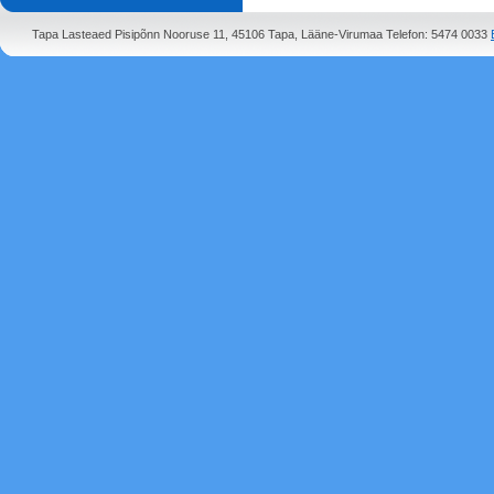
Tapa Lasteaed Pisipõnn Nooruse 11, 45106 Tapa, Lääne-Virumaa Telefon: 5474 0033