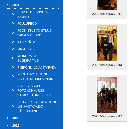
2021
HEA SUHTLEMISE 8
2021 Mardipäev - 01
SAMMU
JÕULUPEOD
JOONISTUSVÕISTLUS
"MINA MÄRKAN"
KADRIPÄEV
MARDIPÄEV
MIHKLIPÄEVA
SÜGISNÄITUS
2021 Mardipäev - 04
PISIPÕNNI 20.AASTAPÄEV
SCOUTSPATALJONI
HARJUTUS PISIPÕNNIS
HÄIREKESKUSE
FOTOKONKURSS
"LUMEST LUMELE 112"
SUURTÜKIVÄEPATALJONI
103. AASTAPÄEVA
TÄHISTAMINE
2021 Mardipäev - 07
2020
2019