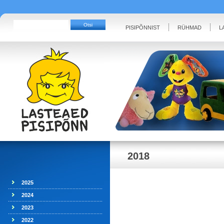
PISIPÕNNIST
RÜHMAD
L
2018
2025
2024
2023
2022