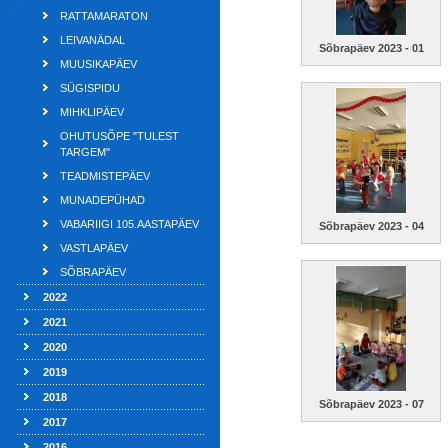
RATTAMARATON
LEIVANÄDAL
Sõbrapäev 2023 - 01
MUUSIKAPÄEV
SÜGISPIDU
MIHKLIPÄEV
OHUTUSÕPE "TULEST
TARGEM"
TEADMISTEPÄEV
MUNADEPÜHAD
VABARIIGI 105.AASTAPÄEV
Sõbrapäev 2023 - 04
VASTLAPÄEV
SÕBRAPÄEV
2022
2021
2020
2019
2018
Sõbrapäev 2023 - 07
2017
2016