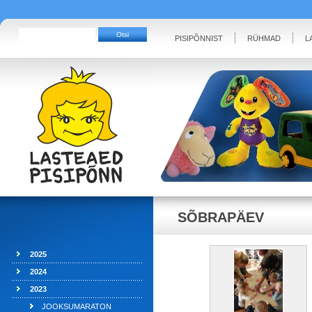
PISIPÕNNIST
RÜHMAD
L
SÕBRAPÄEV
2025
2024
2023
JOOKSUMARATON