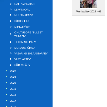
RATTAMARATON
LEIVANÄDAL
Vastlapäev 2023 - 01
MUUSIKAPÄEV
SÜGISPIDU
MIHKLIPÄEV
OHUTUSÕPE "TULEST
TARGEM"
TEADMISTEPÄEV
MUNADEPÜHAD
VABARIIGI 105.AASTAPÄEV
VASTLAPÄEV
SÕBRAPÄEV
2022
2021
2020
2019
2018
2017
2016