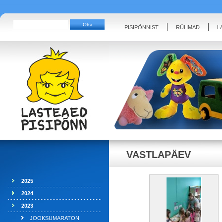
PISIPÕNNIST
RÜHMAD
L
VASTLAPÄEV
2025
2024
2023
JOOKSUMARATON