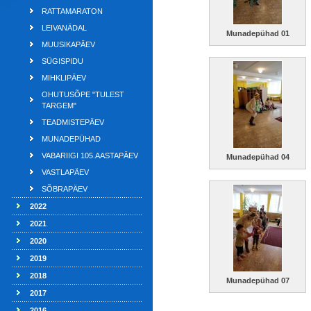
RATTAMARATON
LEIVANÄDAL
Munadepühad 01
MUUSIKAPÄEV
SÜGISPIDU
MIHKLIPÄEV
OHUTUSÕPE "TULEST
TARGEM"
TEADMISTEPÄEV
MUNADEPÜHAD
VABARIIGI 105.AASTAPÄEV
Munadepühad 04
VASTLAPÄEV
SÕBRAPÄEV
2022
2021
2020
2019
2018
Munadepühad 07
2017
2016