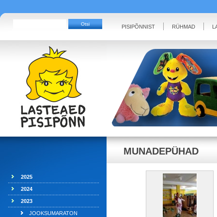
PISIPÕNNIST
RÜHMAD
L
MUNADEPÜHAD
2025
2024
2023
JOOKSUMARATON