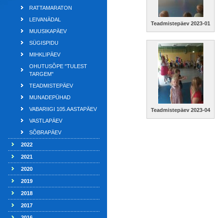
RATTAMARATON
LEIVANÄDAL
Teadmistepäev 2023-01
MUUSIKAPÄEV
SÜGISPIDU
MIHKLIPÄEV
OHUTUSÕPE "TULEST
TARGEM"
TEADMISTEPÄEV
MUNADEPÜHAD
VABARIIGI 105.AASTAPÄEV
Teadmistepäev 2023-04
VASTLAPÄEV
SÕBRAPÄEV
2022
2021
2020
2019
2018
2017
2016