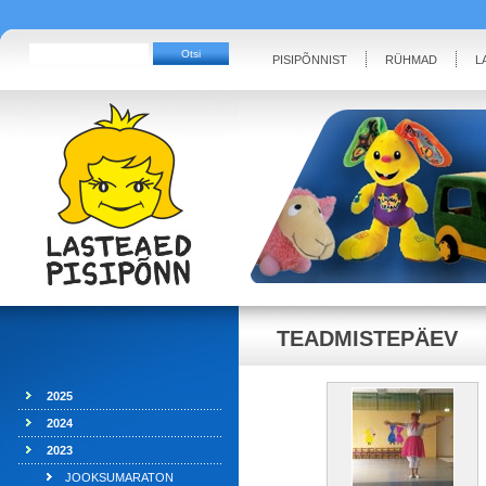
PISIPÕNNIST
RÜHMAD
L
TEADMISTEPÄEV
2025
2024
2023
JOOKSUMARATON