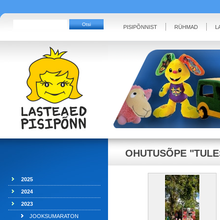
PISIPÕNNIST
RÜHMAD
L
OHUTUSÕPE "TULE
2025
2024
2023
JOOKSUMARATON