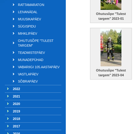
RATTAMARATON
LEIVANÄDAL
Ohutusõpe "Tulest
targem" 2023-01
MUUSIKAPÄEV
SÜGISPIDU
MIHKLIPÄEV
OHUTUSÕPE "TULEST
TARGEM"
TEADMISTEPÄEV
MUNADEPÜHAD
VABARIIGI 105.AASTAPÄEV
Ohutusõpe "Tulest
VASTLAPÄEV
targem" 2023-04
SÕBRAPÄEV
2022
2021
2020
2019
2018
2017
2016