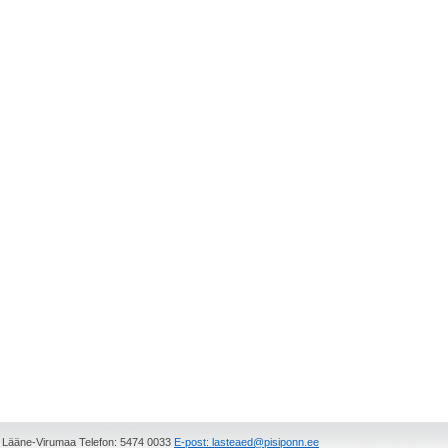
, Lääne-Virumaa Telefon: 5474 0033
E-post: lasteaed@pisiponn.ee