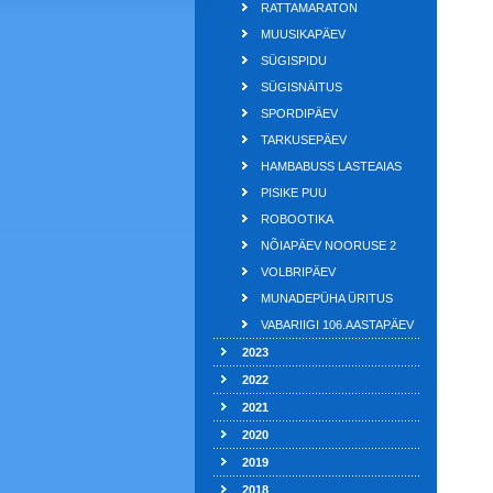
RATTAMARATON
MUUSIKAPÄEV
SÜGISPIDU
SÜGISNÄITUS
SPORDIPÄEV
TARKUSEPÄEV
HAMBABUSS LASTEAIAS
PISIKE PUU
ROBOOTIKA
NÕIAPÄEV NOORUSE 2
VOLBRIPÄEV
MUNADEPÜHA ÜRITUS
VABARIIGI 106.AASTAPÄEV
2023
2022
2021
2020
2019
2018