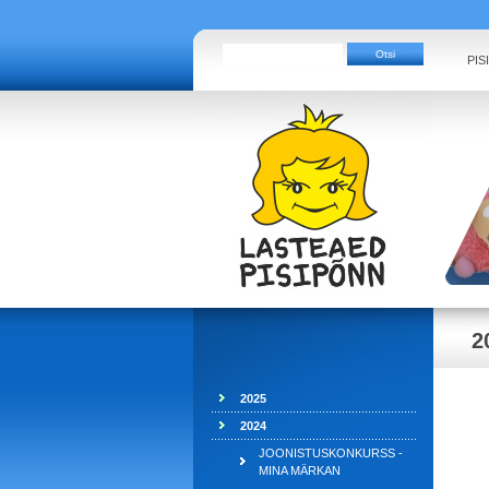
PIS
2
2025
2024
JOONISTUSKONKURSS -
MINA MÄRKAN