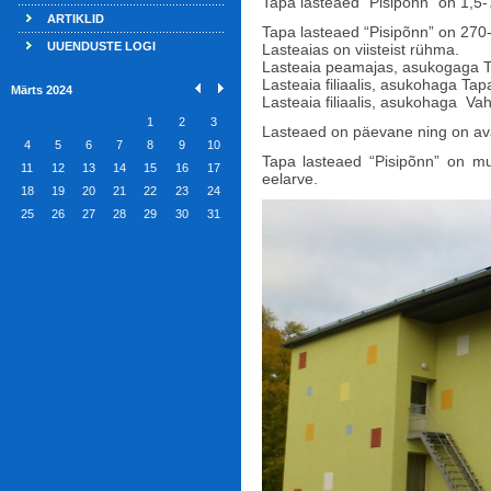
Tapa lasteaed “Pisipõnn” on 1,5-
ARTIKLID
Tapa lasteaed “Pisipõnn” on 270-
UUENDUSTE LOGI
Lasteaias on viisteist rühma.
Lasteaia peamajas, asukogaga T
Lasteaia filiaalis, asukohaga Ta
Märts 2024
Lasteaia filiaalis, asukohaga Va
1
2
3
Lasteaed on päevane ning on ava
4
5
6
7
8
9
10
Tapa lasteaed “Pisipõnn” on mun
11
12
13
14
15
16
17
eelarve.
18
19
20
21
22
23
24
25
26
27
28
29
30
31