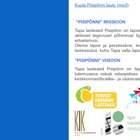
Kuula Pisipõnni laulu (mp3)
"PISIPÕNNI" MISSIOON
Tapa lasteaed Pisipõnn on lapse
aktiivsel tegevusel põhinevat õ
eduelamusi.
Oleme lapse ja perekeskne, ter
lasteasutus, kuhu Tapa valla l
"PISIPÕNNI" VISIOON
Tapa lasteaed Pisipõnn on õpp
tulemusena oskab edaspidises e
keskkonnasõbralike– ja säästvate