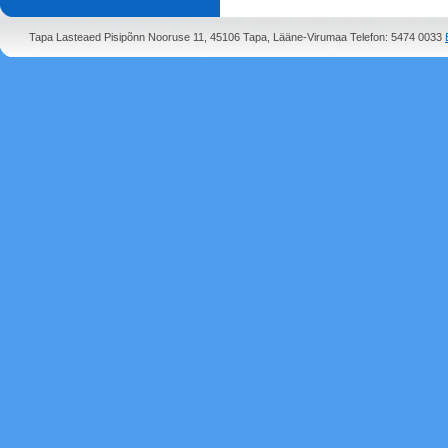
Tapa Lasteaed Pisipõnn Nooruse 11, 45106 Tapa, Lääne-Virumaa Telefon: 5474 0033