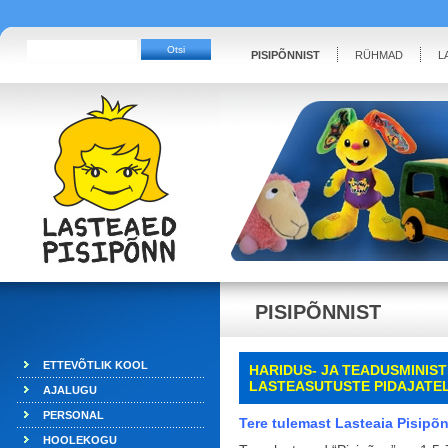
PISIPÕNNIST
RÜHMAD
L
PISIPÕNNIST
ETTEVÕTLIK KOOL
HARIDUS- JA TEADUSMINIS
LASTEASUTUSTE
PIDAJATE
AJALUGU
PERSONAL
Tere tulemast Lasteaia Pisipõ
HOOLEKOGU