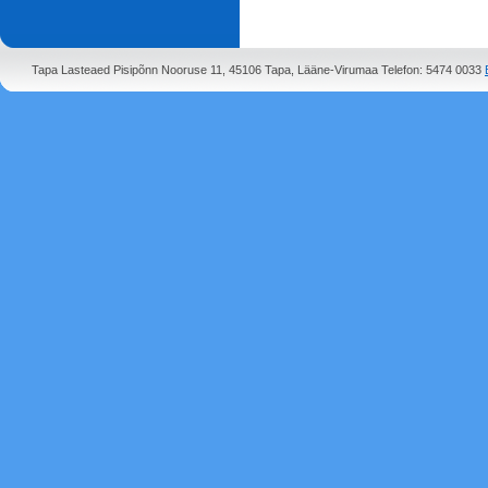
Tapa Lasteaed Pisipõnn Nooruse 11, 45106 Tapa, Lääne-Virumaa Telefon: 5474 0033