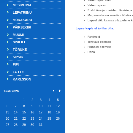
Vahetusjalanõud
MESIMUMM
Vahetuspesu
Eraldi õue-ja toariided. Poriste 
LEPATRIINU
Magamiseks on soovitav öösärk 
MÜRAKARU
Lapsel võib kaasas olla pehme k
PÄIKSEKIIR
Lapse kapis ei tohiks olla:
MUUMI
Ravimeid
Teravaid esemeid
SINILILL
Hinnalisi esemeid
TÕRUKE
Raha
SIPSIK
PIPI
LOTTE
KARLSSON
Juuli 2026
1
2
3
4
5
6
7
8
9
10
11
12
13
14
15
16
17
18
19
20
21
22
23
24
25
26
27
28
29
30
31