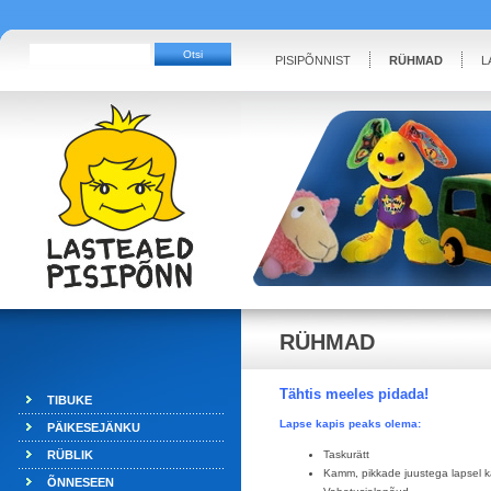
PISIPÕNNIST
RÜHMAD
L
RÜHMAD
Tähtis meeles pidada!
TIBUKE
Lapse kapis peaks olema:
PÄIKESEJÄNKU
RÜBLIK
Taskurätt
Kamm, pikkade juustega lapsel 
ÕNNESEEN