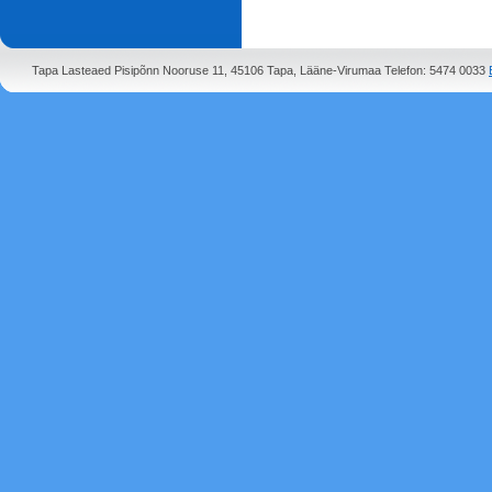
Tapa Lasteaed Pisipõnn Nooruse 11, 45106 Tapa, Lääne-Virumaa Telefon: 5474 0033