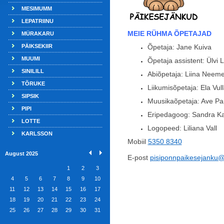
MESIMUMM
LEPATRIINU
MEIE RÜHMA ÕPETAJAD
MÜRAKARU
PÄIKSEKIIR
Õpetaja: Jane Kuiva
MUUMI
Õpetaja assistent: Ülvi 
SINILILL
Abiõpetaja: Liina Neeme
TÕRUKE
Liikumisõpetaja: Ela Vul
SIPSIK
Muusikaõpetaja: Ave P
PIPI
Eripedagoog: Sandra Ka
LOTTE
Logopeed: Liliana Vall
KARLSSON
Mobiil
5350 8340
August 2025
E-post
pisiponnpaikesejanku
1
2
3
4
5
6
7
8
9
10
11
12
13
14
15
16
17
18
19
20
21
22
23
24
25
26
27
28
29
30
31