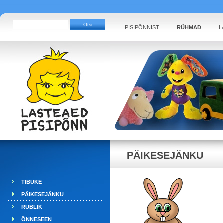
PISIPÕNNIST
RÜHMAD
L
PÄIKESEJÄNKU
TIBUKE
PÄIKESEJÄNKU
RÜBLIK
ÕNNESEEN